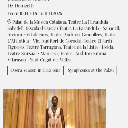
De Donizetti
From 10.14.2026
to 11.13.2026
Palau de la Música Catalana, Teatre La Faràndula ·
Sabadell, (Escola d’Òpera) Teatre La Faràndula · Sabadell,
Àtrium · Viladecans, Teatre Auditori Granollers, Teatre
L'Atlàntida · Vic, Auditori de Cornellà, Teatre El Jardí ·
Figueres, Teatre Tarragona, Teatre de la Llotja · Lleida,
Teatre Kursaal · Manresa, Teatre-Auditori Emma
Vilarasau · Sant Cugat del Vallès
Opera season in Catalonia
Symphonics at the Palau