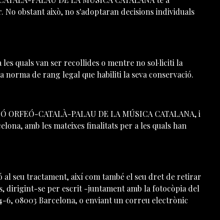
r. No obstant això, no s'adoptaran decisions individuals
es quals van ser recollides o mentre no sol·liciti la
a norma de rang legal que habiliti la seva conservació.
 FUNDACIÓ ORFEÓ-CATALÀ-PALAU DE LA MÚSICA CATALANA, i
na, amb les mateixes finalitats per a les quals han
ió al seu tractament, així com també el seu dret de retirar
s, dirigint-se per escrit -juntament amb la fotocòpia del
, 08003 Barcelona, o enviant un correu electrònic