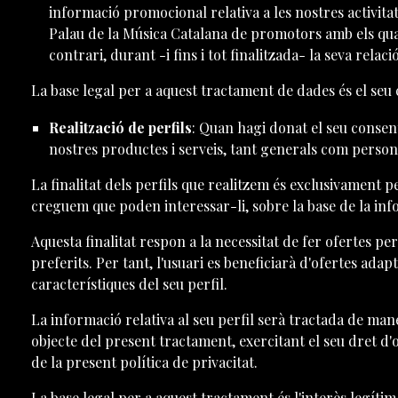
informació promocional relativa a les nostres activitat
Palau de la Música Catalana de promotors amb els quals
contrari, durant -i fins i tot finalitzada- la seva relac
La base legal per a aquest tractament de dades és el seu
Realització de perfils
: Quan hagi donat el seu consen
nostres productes i serveis, tant generals com persona
La finalitat dels perfils que realitzem és exclusivament p
creguem que poden interessar-li, sobre la base de la info
Aquesta finalitat respon a la necessitat de fer ofertes per
preferits. Per tant, l'usuari es beneficiarà d'ofertes adap
característiques del seu perfil.
La informació relativa al seu perfil serà tractada de man
objecte del present tractament, exercitant el seu dret d'
de la present política de privacitat.
La base legal per a aquest tractament és l'interès le