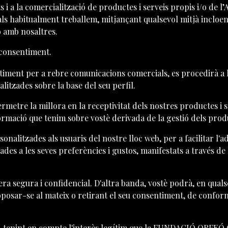
s i a la comercialització de productes i serveis propis i/o de l
 habitualment treballem, mitjançant qualsevol mitjà incloent e
ió amb nosaltres.
 consentiment.
timent per a rebre comunicacions comercials, es procedirà a
litzades sobre la base del seu perfil.
ermetre la millora en la receptivitat dels nostres productes i s
rmació que tenim sobre vostè derivada de la gestió dels produc
sonalitzades als usuaris del nostre lloc web, per a facilitar l'
tades a les seves preferències i gustos, manifestats a través de
era segura i confidencial. D'altra banda, vostè podrà, en qua
oposar-se al mateix o retirant el seu consentiment, de conform
gítim, tenint en compte l'interès legítim que la FUNDACIÓ 