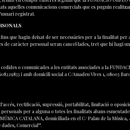
itats aquelles comunicacions comercials que es puguin realitza
usuari registrat.
ERSONALS
s que hagin deixat de ser necessàries per a la finalitat per a l
s de caràcter personal seran cancel·lades, tret que hi hagi un
guin cedides o comunicades a les entitats associades a la
9833 i amb domicili social a C/Amadeu Vives 1, 08003 Barcelo
ccés, rectificació, supressió, portabilitat, limitació o oposic
personals per a alguna o totes les finalitats abans esmentade
CA CATALANA, domiciliada en el C/ Palau de la Música, 4-6
e dades, Comercial”.