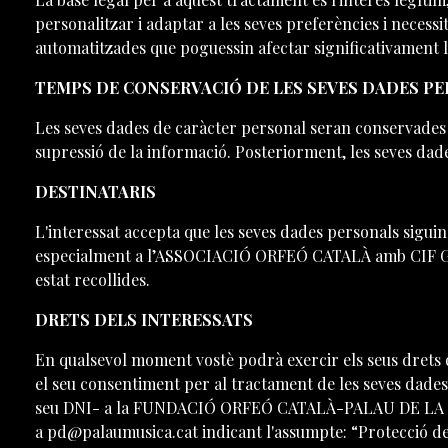
personalitzar i adaptar a les seves preferències i necess
automatitzades que poguessin afectar significativament l'
TEMPS DE CONSERVACIÓ DE LES SEVES DADES P
Les seves dades de caràcter personal seran conservades fin
supressió de la informació. Posteriorment, les seves dade
DESTINATARIS
L'interessat accepta que les seves dades personals si
especialment a l’ASSOCIACIÓ ORFEÓ CATALÀ amb CIF G0822
estat recollides.
DRETS DELS INTERESSATS
En qualsevol moment vostè podrà exercir els seus drets d'a
el seu consentiment per al tractament de les seves dades 
seu DNI- a la FUNDACIÓ ORFEÓ CATALÀ-PALAU DE LA MÚSI
a pd@palaumusica.cat indicant l'assumpte: “Protecció d