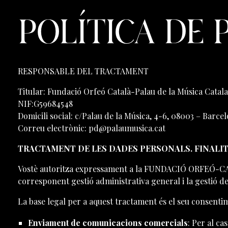
POLÍTICA DE 
RESPONSABLE DEL TRACTAMENT
Titular: Fundació Orfeó Català-Palau de la Música Catal
NIF:G59684548
Domicili social: c/Palau de la Música, 4-6, 08003 – Barce
Correu electrònic: pd@palaumusica.cat
TRACTAMENT DE LES DADES PERSONALS. FINALITA
Vostè autoritza expressament a la FUNDACIÓ ORFEÓ-CAT
corresponent gestió administrativa general i la gestió d
La base legal per a aquest tractament és el seu consentim
Enviament de comunicacions comercials
: Per al ca