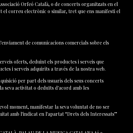
’Associació Orfeó Català, o de concerts organitzats en el
l correu electrònic o similar, tret que ens manifesti el
 l'enviament de comunicacions comercials sobre els
erveis oferts, deduint els productes i serveis que
tes i serveis adquirits a través de la nostra web.
adquisició per part dels usuaris dels seus concerts
 la seva activitat o deduïts d'acord amb les
lsevol moment, manifestar la seva voluntat de no ser
itat amb l'indicat en l'apartat “Drets dels Interessats”
ORFEÓ CATALÀ-PALAU DE LA MUSICA CATALANA té a