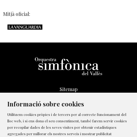
Mitjà oficial:
Sitemap
Avís Legal
Informació sobre cookies
Transparència
Canal de denúncies
Utilitzem cookies pròpies i de tercers per al correcte funcionament del
lloc web, i si ens dona el seu consentiment, també farem servir cookies
Política de Cookies
per recopilar dades de les seves visites per obtenir estadístiques
Contacte
agregades per millorar els nostres serveis i mostrar publicitat