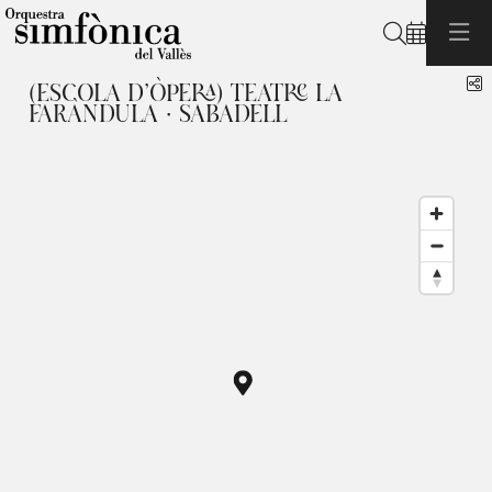
Cerca
C
(ESCOLA D’ÒPERA) TEATRE LA
FARÀNDULA · SABADELL