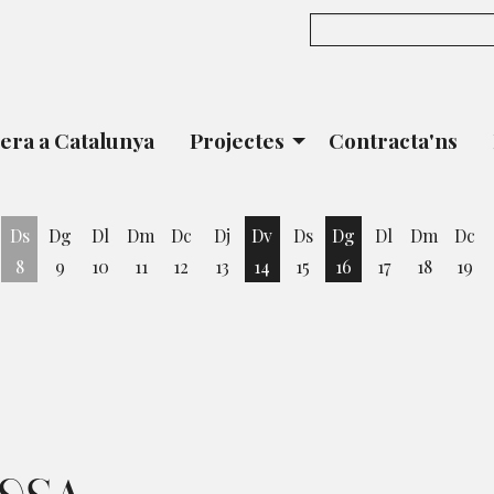
era a Catalunya
Projectes
Contracta'ns
Ds
Dg
Dl
Dm
Dc
Dj
Dv
Ds
Dg
Dl
Dm
Dc
8
9
10
11
12
13
14
15
16
17
18
19
vendres 7 d'agost
Divendres 14 d'agost
Diumenge 16 d'ago