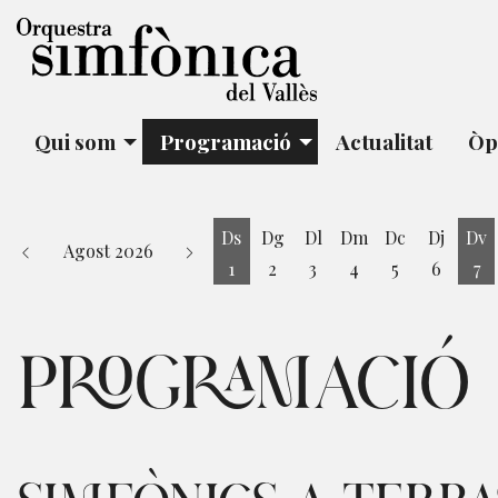
Qui som
Programació
Actualitat
Òp
Ds
Dg
Dl
Dm
Dc
Dj
Dv
Agost 2026
1
2
3
4
5
6
7
Dissabte 1 d'agost
Di
PROGRAMACIÓ