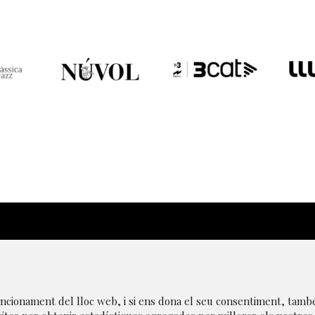
|
Avís Legal
|
Transparència
|
Canal de denúncies
|
Po
funcionament del lloc web, i si ens dona el seu consentiment, tamb