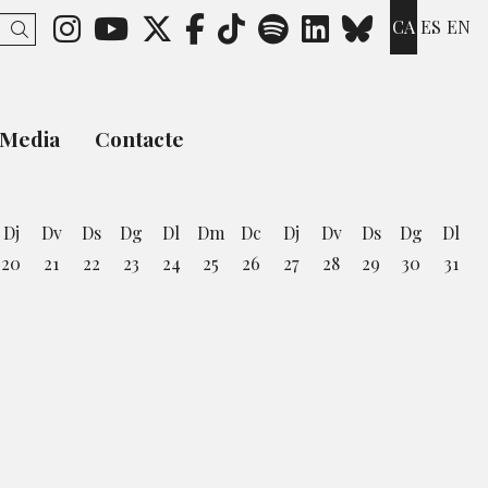
Link a instagram
Link a youtube
Link a twitter
Link a facebook
Link a ticktok
Link a spotify
Link a link
Link a b
CA
ES
EN
Cercar
Media
Contacte
Dj
Dv
Ds
Dg
Dl
Dm
Dc
Dj
Dv
Ds
Dg
Dl
20
21
22
23
24
25
26
27
28
29
30
31
st