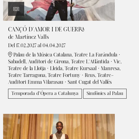
CANÇÓ D'AMOR I DE GUERRA
de Martínez Valls
Del 17.02.2027
al 04.04.2027
Palau de la Música Catalana, Teatre La Faràndula ·
Sabadell, Auditori de Girona, Teatre L'Atlàntida · Vic,
Teatre de la Llotja · Lleida, Teatre Kursaal · Manresa,
Teatre Tarragona, Teatre Fortuny · Reus, Teatre-
Auditori Emma Vilarasau · Sant Cugat del Vallès
Temporada d’Òpera a Catalunya
Simfònics al Palau