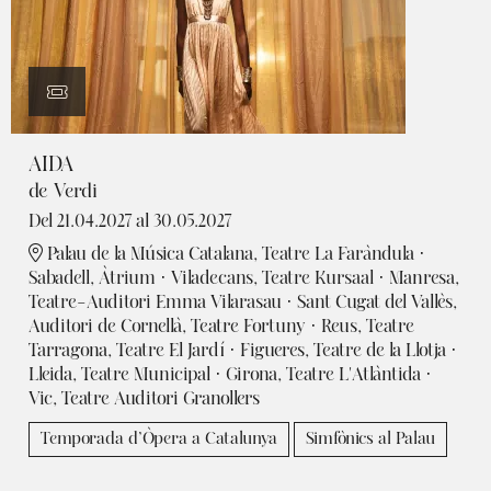
AIDA
de Verdi
Del 21.04.2027
al 30.05.2027
Palau de la Música Catalana, Teatre La Faràndula ·
Sabadell, Àtrium · Viladecans, Teatre Kursaal · Manresa,
Teatre-Auditori Emma Vilarasau · Sant Cugat del Vallès,
Auditori de Cornellà, Teatre Fortuny · Reus, Teatre
Tarragona, Teatre El Jardí · Figueres, Teatre de la Llotja ·
Lleida, Teatre Municipal · Girona, Teatre L'Atlàntida ·
Vic, Teatre Auditori Granollers
Temporada d’Òpera a Catalunya
Simfònics al Palau