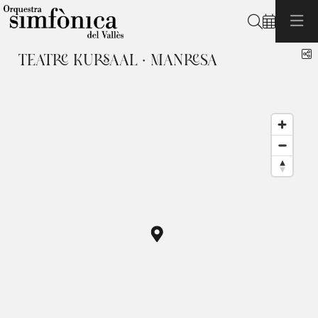
Cerca
C
TEATRE KURSAAL · MANRESA