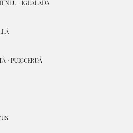
TENEU · IGUALADA
LLÀ
TÀ · PUIGCERDÀ
EUS