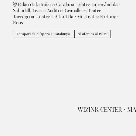
Palau de la Música Catalana, Teatre La Faràndula ·
Sabadell, Teatre Auditori Granollers, Teatre
Tarragona, Teatre L'Atlàntida · Vic, Teatre Fortuny ·
Reus
Temporada d’Òpera a Catalunya
Simfònics al Palau
WIZINK CENTER · M