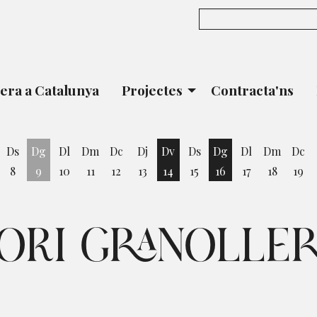
era a Catalunya
Projectes
Contracta'ns
Ds
Dg
Dl
Dm
Dc
Dj
Dv
Ds
Dg
Dl
Dm
Dc
8
9
10
11
12
13
14
15
16
17
18
19
vendres 7 d'agost
Divendres 14 d'agost
Diumenge 16 d'ago
ORI GRANOLLER