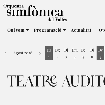
Qui som
Programació
Actualitat
Òp
Ds
Dg
Dl
Dm
Dc
Dj
Dv
Agost 2026
1
2
3
4
5
6
7
Dissabte 1 d'agost
Di
TEATRE AUDIT