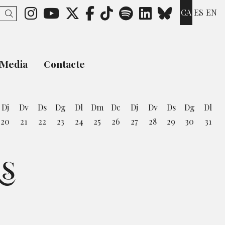
Link a instagram
Link a youtube
Link a twitter
Link a facebook
Link a ticktok
Link a spotify
Link a link
Link a b
CA
ES
EN
Cercar
Media
Contacte
Dj
Dv
Ds
Dg
Dl
Dm
Dc
Dj
Dv
Ds
Dg
Dl
20
21
22
23
24
25
26
27
28
29
30
31
st
S