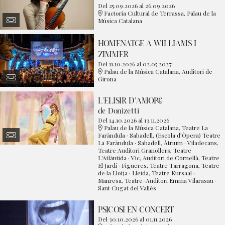
Del 25.09.2026
al 26.09.2026
Factoria Cultural de Terrassa, Palau de la
Música Catalana
HOMENATGE A WILLIAMS I
ZIMMER
Del 11.10.2026
al 02.05.2027
Palau de la Música Catalana, Auditori de
Girona
L'ELISIR D'AMORE
de Donizetti
Del 14.10.2026
al 13.11.2026
Palau de la Música Catalana, Teatre La
Faràndula · Sabadell, (Escola d’Òpera) Teatre
La Faràndula · Sabadell, Àtrium · Viladecans,
Teatre Auditori Granollers, Teatre
L'Atlàntida · Vic, Auditori de Cornellà, Teatre
El Jardí · Figueres, Teatre Tarragona, Teatre
de la Llotja · Lleida, Teatre Kursaal ·
Manresa, Teatre-Auditori Emma Vilarasau ·
Sant Cugat del Vallès
PSICOSI EN CONCERT
Del 30.10.2026
al 01.11.2026