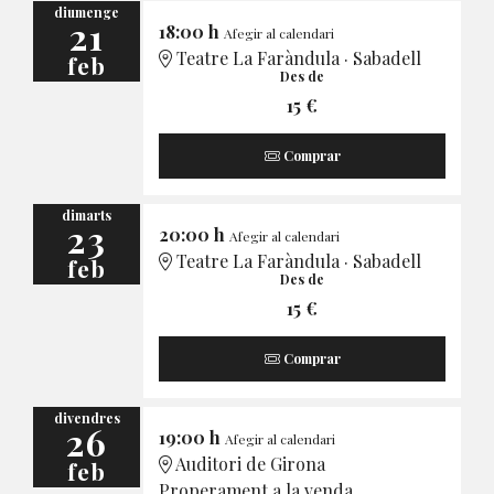
diumenge
21
18:00 h
Afegir al calendari
Teatre La Faràndula · Sabadell
feb
Des de
15 €
Comprar
dimarts
23
20:00 h
Afegir al calendari
Teatre La Faràndula · Sabadell
feb
Des de
15 €
Comprar
divendres
26
19:00 h
Afegir al calendari
Auditori de Girona
feb
Properament a la venda