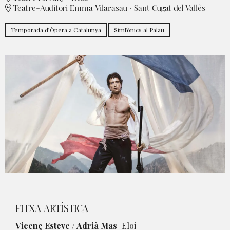
Teatre-Auditori Emma Vilarasau · Sant Cugat del Vallès
Temporada d’Òpera a Catalunya
Simfònics al Palau
Diapositiva 1 de 1
FITXA ARTÍSTICA
Vicenç Esteve / Adrià Mas
_Eloi