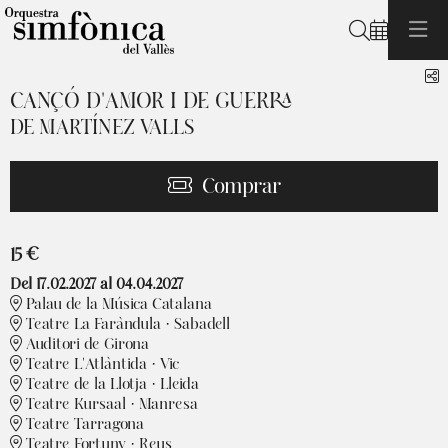
Cerca
C
CANÇÓ D'AMOR I DE GUERRA
DE MARTÍNEZ VALLS
Comprar
15 €
Del 17.02.2027
al 04.04.2027
Palau de la Música Catalana
Teatre La Faràndula · Sabadell
Auditori de Girona
Teatre L'Atlàntida · Vic
Teatre de la Llotja · Lleida
Teatre Kursaal · Manresa
Teatre Tarragona
Teatre Fortuny · Reus