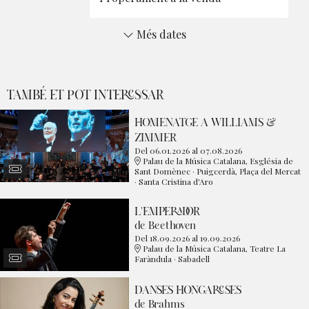
Més dates
TAMBÉ ET POT INTERESSAR
HOMENATGE A WILLIAMS &
ZIMMER
Del 06.01.2026
al 07.08.2026
Palau de la Música Catalana, Església de
Sant Domènec · Puigcerdà, Plaça del Mercat
· Santa Cristina d'Aro
L'EMPERADOR
de Beethoven
Del 18.09.2026
al 19.09.2026
Palau de la Música Catalana, Teatre La
Faràndula · Sabadell
DANSES HONGARESES
de Brahms