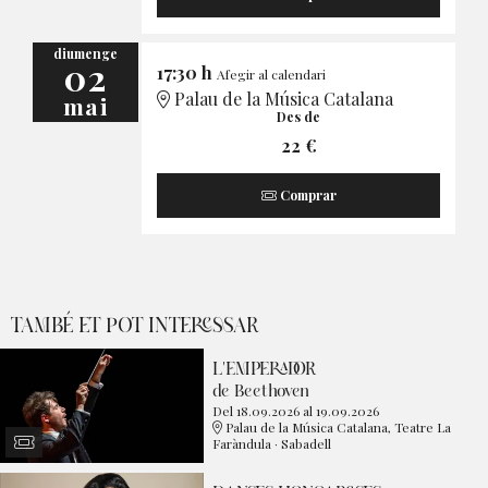
diumenge
02
17:30 h
Afegir al calendari
Palau de la Música Catalana
mai
Des de
22 €
Comprar
TAMBÉ ET POT INTERESSAR
L'EMPERADOR
de Beethoven
Del 18.09.2026
al 19.09.2026
Palau de la Música Catalana, Teatre La
Faràndula · Sabadell