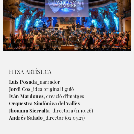
Diapositiva 1 de 1
FITXA ARTÍSTICA
Luis Posada
_narrador
Jordi Cos
_idea original i guió
Iván Mardones
, creació d'imatges
Orquestra Simfònica del Vallès
Jhoanna Sierralta
_directora (11.10.26)
Andrés Salado
_director (02.05.27)