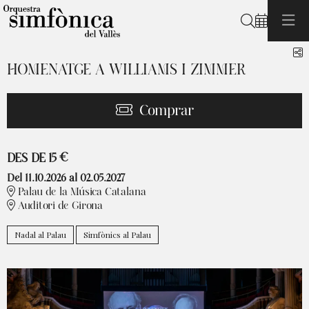
Cerca
C
HOMENATGE A WILLIAMS I ZIMMER
Comprar
Des de
DES DE
15 €
Del 11.10.2026
al 02.05.2027
Palau de la Música Catalana
Auditori de Girona
Nadal al Palau
Simfònics al Palau