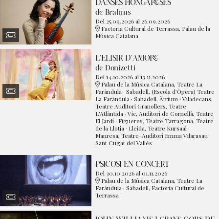
DANSES HONGARESES
de Brahms
Del 25.09.2026
al 26.09.2026
Factoria Cultural de Terrassa, Palau de la
Música Catalana
L'ELISIR D'AMORE
de Donizetti
Del 14.10.2026
al 13.11.2026
Palau de la Música Catalana, Teatre La
Faràndula · Sabadell, (Escola d’Òpera) Teatre
La Faràndula · Sabadell, Àtrium · Viladecans,
Teatre Auditori Granollers, Teatre
L'Atlàntida · Vic, Auditori de Cornellà, Teatre
El Jardí · Figueres, Teatre Tarragona, Teatre
de la Llotja · Lleida, Teatre Kursaal ·
Manresa, Teatre-Auditori Emma Vilarasau ·
Sant Cugat del Vallès
PSICOSI EN CONCERT
Del 30.10.2026
al 01.11.2026
Palau de la Música Catalana, Teatre La
Faràndula · Sabadell, Factoria Cultural de
Terrassa