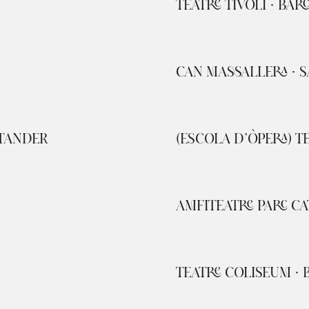
TEATRE TÍVOLI · BA
CAN MASSALLERA · S
NTANDER
(ESCOLA D’ÒPERA) T
AMFITEATRE PARC C
TEATRE COLISEUM ·