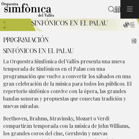
Buscar
SINFÓNICOS EN EL PALAU
Diapositiva 1 de 1: Sinfónicos en el Palau
PROGRAMACIÓN
C
SINFÓNICOS EN EL PALAU
La Orquestra Simfònica del Vallès presenta una nueva
temporada de Sinfónicos en el Palau con una
programación que vuelve a convertir los sábados en una
gran celebración de la música para todos los públicos. El
repertorio sinfónico convive con la ópera, las grandes
bandas sonoras y propuestas que conectan tradición y
nuevas miradas.
Beethoven, Brahms, Stravinsky, Mozart o Verdi
compartirán temporada con la música de John Williams,
los grandes coros del cine, Gershwin y nuevas