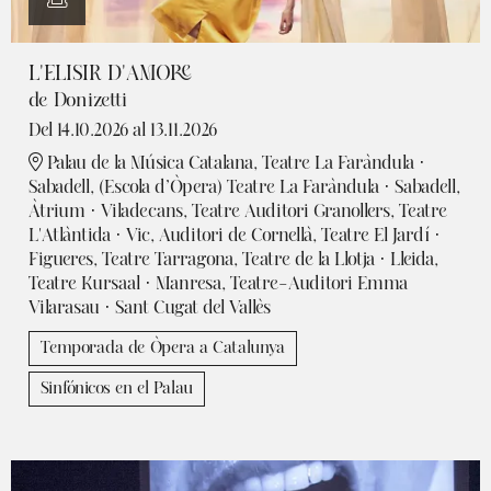
L'ELISIR D'AMORE
de Donizetti
Del 14.10.2026
al 13.11.2026
Palau de la Música Catalana, Teatre La Faràndula ·
Sabadell, (Escola d’Òpera) Teatre La Faràndula · Sabadell,
Àtrium · Viladecans, Teatre Auditori Granollers, Teatre
L'Atlàntida · Vic, Auditori de Cornellà, Teatre El Jardí ·
Figueres, Teatre Tarragona, Teatre de la Llotja · Lleida,
Teatre Kursaal · Manresa, Teatre-Auditori Emma
Vilarasau · Sant Cugat del Vallès
Temporada de Òpera a Catalunya
Sinfónicos en el Palau