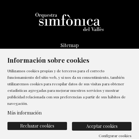
Sitemap
Aviso Legal
Información sobre cookies
Transparencia
Canal de denúncias
Utilizamos cookies propias y de terceros para el correcto
funcionamiento del sitio web, y si nos da su consentimiento, también
Política de Cookies
utilizaremos cookies para recopilar datos de sus visitas para obtener
Contactar
estadísticas agregadas para mejorar nuestros servicios y mostrar
Gestionar cookies
publicidad relacionada con sus preferencias a partir de sus hábitos de
navegación.
Política de privacidad
Más información
Rechazar cookies
Aceptar cookies
Configurar cookies