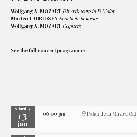
Wolfgang A. MOZART
Divertimento in D Major
Morten LAURIDSEN
Soneto de la noche
Wolfgang A. MOZART
Requiem
See the full concert programme
saturday
13
06:00 pm
Palau de la Música Cat
jan