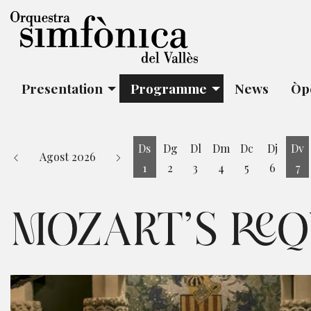
Presentation
Programme
News
Òp
Ds
Dg
Dl
Dm
Dc
Dj
Dv
Agost 2026
1
2
3
4
5
6
7
Dissabte 1 d'agost
Di
MOZART’S RE