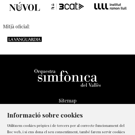
Mitjà oficial:
Sitemap
Avís Legal
Informació sobre cookies
Transparència
Canal de denúncies
Utilitzem cookies pròpies i de tercers per al correcte funcionament del
lloc web, i si ens dona el seu consentiment, també farem servir cookies
Política de Cookies