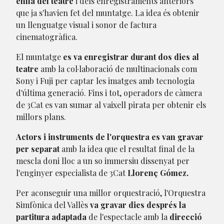
enllà del teatre
i dels enregistraments anteriors
que ja s'havien fet del muntatge. La idea és obtenir
un llenguatge visual i sonor de factura
cinematogràfica.
El muntatge
es va enregistrar durant dos dies al
teatre
amb la col·laboració de multinacionals com
Sony i Fuji per captar les imatges amb tecnologia
d'última generació. Fins i tot, operadors de càmera
de 3Cat es van sumar al vaixell pirata per obtenir els
millors plans.
Actors i instruments de l'orquestra es van gravar
per separat
amb la idea que el resultat final de la
mescla doni lloc a un so immersiu dissenyat per
l'enginyer especialista de 3Cat
Llorenç Gómez.
Per aconseguir una millor orquestració, l'Orquestra
Simfònica del Vallès
va gravar dies després la
partitura adaptada
de l'espectacle amb la
direcció