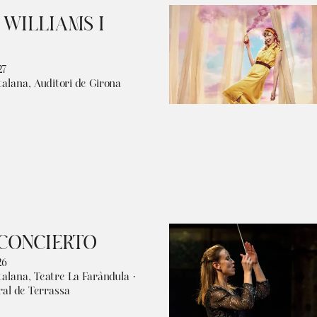
 WILLIAMS I
27
talana, Auditori de Girona
 CONCIERTO
26
talana, Teatre La Faràndula ·
ral de Terrassa