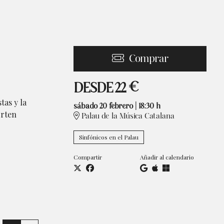
Comprar
Desde
DESDE
22 €
tas y la
sábado 20 febrero
|
18:30 h
rten
Palau de la Música Catalana
Sinfónicos en el Palau
Compartir
Añadir al calendario