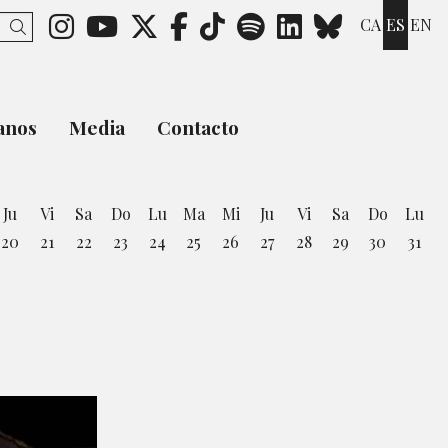
Link a instagram
Link a youtube
Link a twitter
Link a facebook
Link a ticktok
Link a spotify
Link a link
Link a b
CA
ES
EN
Buscar
anos
Media
Contacto
Ju
Vi
Sa
Do
Lu
Ma
Mi
Ju
Vi
Sa
Do
Lu
20
21
22
23
24
25
26
27
28
29
30
31
osto