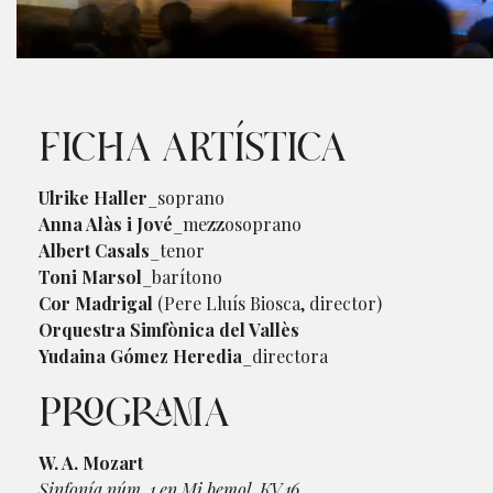
Diapositiva 1 de 1
FICHA ARTÍSTICA
Ulrike Haller
_soprano
Anna Alàs i Jové
_mezzosoprano
Albert Casals
_tenor
Toni Marsol
_barítono
Cor Madrigal
(Pere Lluís Biosca, director)
Orquestra Simfònica del Vallès
Yudaina Gómez Heredia
_directora
PROGRAMA
W. A. Mozart
Sinfonía núm. 1 en Mi bemol, KV 16