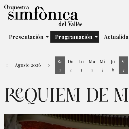
Presentación
Programación
Actualid
Sa
Do
Lu
Ma
Mi
Ju
Vi
Agosto 2026
1
2
3
4
5
6
7
Sábado 1 de Agosto
Vi
REQUIEM DE 