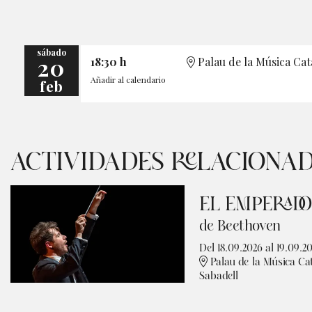
sábado
20
18:30 h
Palau de la Música Cat
Añadir al calendario
feb
ACTIVIDADES RELACIONA
EL EMPERAD
de Beethoven
Del 18.09.2026
al 19.09.2
Palau de la Música Ca
Sabadell