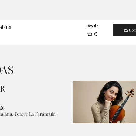
Des de
alana
Com
22 €
DAS
OR
026
talana, Teatre La Faràndula ·