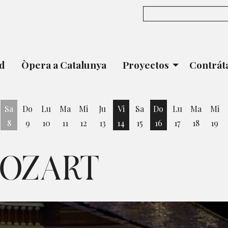
ad
Òpera a Catalunya
Proyectos
Contrát
Sa
Do
Lu
Ma
Mi
Ju
Vi
Sa
Do
Lu
Ma
Mi
8
9
10
11
12
13
14
15
16
17
18
19
ernes 7 de Agosto
Viernes 14 de Agosto
Domingo 16 de Ag
MOZART