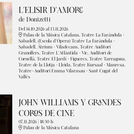
L'ELISIR D'AMORE
de Donizetti
Del 14.10.2026
al 13.11.2026
Palau de la Música Catalana, Teatre La Faràndula ·
Sabadell, (Escola d’Òpera) Teatre La Faràndula ·
Sabadell, Àtrium · Viladecans, Teatre Auditori
Granollers, Teatre L'Atlàntida · Vic, Auditori de
Cornellà, Teatre El Jardí · Figueres, Teatre Tarragona,
Teatre de la Llotja · Lleida, Teatre Kursaal · Manresa,
Teatre-Auditori Emma Vilarasau · Sant Cugat del
Vallès
JOHN WILLIAMS Y GRANDES
COROS DE CINE
07.11.2026
|
18:30 h
Palau de la Música Catalana