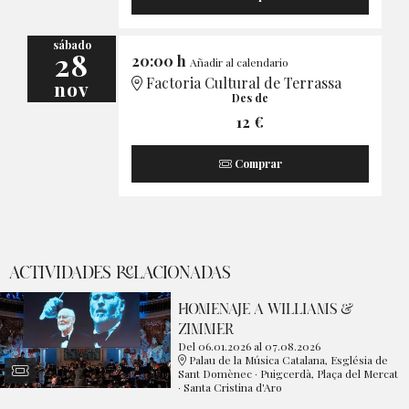
sábado
28
20:00 h
Añadir al calendario
Factoria Cultural de Terrassa
nov
Des de
12 €
Comprar
ACTIVIDADES RELACIONADAS
HOMENAJE A WILLIAMS &
ZIMMER
Del 06.01.2026
al 07.08.2026
Palau de la Música Catalana, Església de
Sant Domènec · Puigcerdà, Plaça del Mercat
· Santa Cristina d'Aro