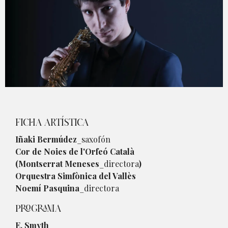
Diapositiva 1 de 1
FICHA ARTÍSTICA
Iñaki Bermúdez
_saxofón
Cor de Noies de l'Orfeó Català
(Montserrat Meneses
_directora
)
Orquestra Simfònica del Vallès
Noemí Pasquina
_directora
PROGRAMA
E. Smyth