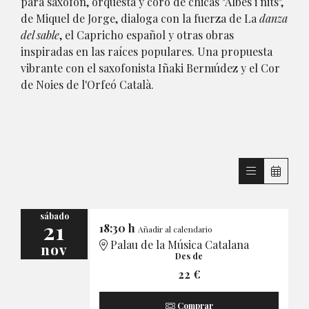
para saxofón, orquesta y coro de chicas "Albes i nits",
de Miquel de Jorge, dialoga con la fuerza de La
danza
del sable
, el Capricho español y otras obras
inspiradas en las raíces populares. Una propuesta
vibrante con el saxofonista Iñaki Bermúdez y el Cor
de Noies de l'Orfeó Català.
sábado
21
18:30 h
Añadir al calendario
Palau de la Música Catalana
nov
Des de
22 €
Comprar