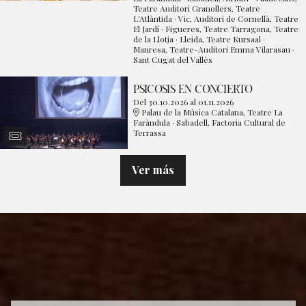
Teatre Auditori Granollers, Teatre
L'Atlàntida · Vic, Auditori de Cornellà, Teatre
El Jardí · Figueres, Teatre Tarragona, Teatre
de la Llotja · Lleida, Teatre Kursaal ·
Manresa, Teatre-Auditori Emma Vilarasau ·
Sant Cugat del Vallès
PSICOSIS EN CONCIERTO
Del 30.10.2026
al 01.11.2026
Palau de la Música Catalana, Teatre La
Faràndula · Sabadell, Factoria Cultural de
Terrassa
Ver más