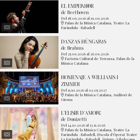
EL EMPERADOR
de Beethoven
Del 18.09.2026
al 19.09.2026
Palau de la Música Catalana, Teatre La
Faràndula · Sabadell
DANZAS HÚNGARAS
de Brahms
Del 25.09.2026
al 26.09.2026
Factoria Cultural de Terrassa, Palau de la
Música Catalana
HOMENAJE A WILLIAMS I
ZIMMER
Del 11.10.2026
al 02.05.2027
Palau de la Música Catalana, Auditori de
Girona
L'ELISIR D'AMORE
de Donizetti
Del 14.10.2026
al 13.11.2026
Palau de la Música Catalana, Teatre La
Faràndula · Sabadell, (Escola d’Òpera) Teatre
La Faràndula · Sabadell, Àtrium · Viladecans,