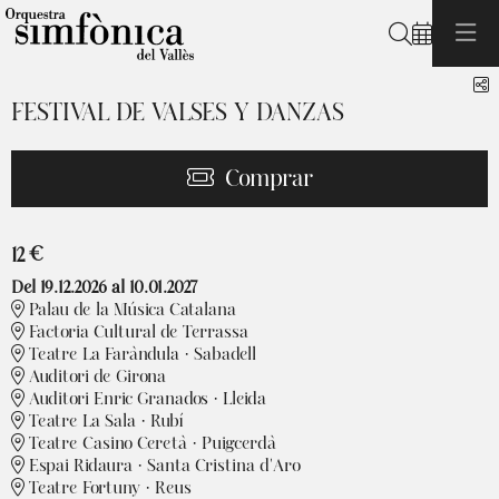
Buscar
C
FESTIVAL DE VALSES Y DANZAS
Comprar
12 €
Del 19.12.2026
al 10.01.2027
Palau de la Música Catalana
Factoria Cultural de Terrassa
Teatre La Faràndula · Sabadell
Auditori de Girona
Auditori Enric Granados · Lleida
Teatre La Sala · Rubí
Teatre Casino Ceretà · Puigcerdà
Espai Ridaura · Santa Cristina d'Aro
Teatre Fortuny · Reus