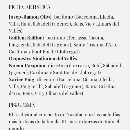
FICHA ARTÍSTICA
Josep-Ramon Olivé
_baríton0 (Barcelona, Lleida,
Valls, Rubí, Sabadell (3 gener), Reus, Vic y Llinars del
Vallès)
Guillem Batllori
_baríton0 (Terrassa, Girona,
Puigcerdà, Sabadell (2 gener), Santa Cristina d’Aro,
Cardona y Sant Boi de Llobregat)
Orquestra Simfònica del Vallès
Noemí Pasquina
_directora (Terrassa, Rubí, Sabadell
(3 gener), Cardona y Sant Boi de Llobregat)
Xavier Puig
_director (Barcelona, Girona, Lleida,
Valls, Puigcerdà, Sabadell (2 gener), Santa Cristina
d’Aro, Reus, Vic y Llinars del Vallès)
PROGRAMA
El tradicional concierto de Navidad con las melodías
más festivas de la familia Strauss y danzas de todo el
mundo.