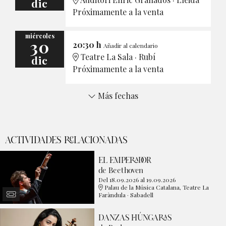
dic
Próximamente a la venta
miércoles
30
20:30 h
Añadir al calendario
Teatre La Sala · Rubí
dic
Próximamente a la venta
Más fechas
ACTIVIDADES RELACIONADAS
EL EMPERADOR
de Beethoven
Del 18.09.2026
al 19.09.2026
Palau de la Música Catalana, Teatre La
Faràndula · Sabadell
DANZAS HÚNGARAS