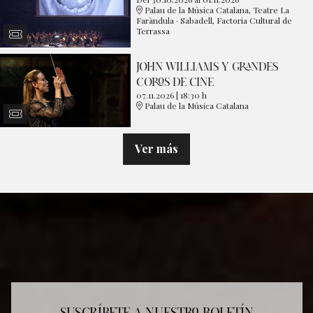
Palau de la Música Catalana, Teatre La
Faràndula · Sabadell, Factoria Cultural de
Terrassa
JOHN WILLIAMS Y GRANDES
COROS DE CINE
07.11.2026
|
18:30 h
Palau de la Música Catalana
Ver más