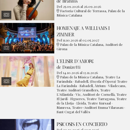
de Brahms
Del 25.09.2026
al 26.09.2026
Factoria Cultural de Terrassa, Palau de la
Música Catalana
HOMENAJE A WILLIAMS I
ZIMMER
Del 11.10.2026
al 02.05.2027
Palau de la Música Catalana, Auditori de
Girona
L'ELISIR D'AMORE
de Donizetti
Del 14.10.2026
al 13.11.2026
Palau de la Música Catalana, Teatre La
Faràndula · Sabadell, (Escola d’Òpera) Teatre
La Faràndula · Sabadell, Àtrium · Viladecans,
Teatre Auditori Granollers, Teatre
L'Atlàntida · Vic, Auditori de Cornellà, Teatre
El Jardí · Figueres, Teatre Tarragona, Teatre
de la Llotja · Lleida, Teatre Kursaal ·
Manresa, Teatre-Auditori Emma Vilarasau ·
Sant Cugat del Vallès
PSICOSIS EN CONCIERTO
Del 30.10.2026
al 01.11.2026