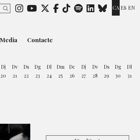
Link a instagram
Link a youtube
Link a twitter
Link a facebook
Link a ticktok
Link a spotify
Link a link
Link a b
CA
ES
EN
Cercar
Media
Contacte
Dj
Dv
Ds
Dg
Dl
Dm
Dc
Dj
Dv
Ds
Dg
Dl
20
21
22
23
24
25
26
27
28
29
30
31
st