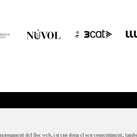
|
Avís Legal
|
Transparència
|
Canal de denúncies
|
Po
funcionament del lloc web, i si ens dona el seu consentiment, tamb