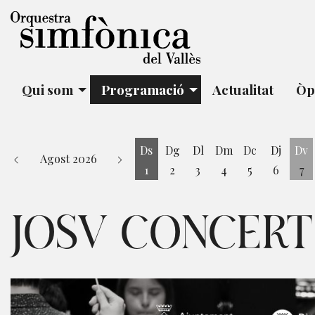
Qui som
Programació
Actualitat
Òp
Ds
Dg
Dl
Dm
Dc
Dj
Dv
Agost 2026
1
2
3
4
5
6
7
Dissabte 1 d'agost
Di
JOSV CONCERT