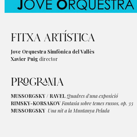
Diapositiva 1 de 1
FITXA ARTÍSTICA
Jove Orquestra Simfònica del Vallès
Xavier Puig
director
PROGRAMA
MUSSORGSKY / RAVEL
Quadres d'una exposició
RIMSKY-KORSAKOV
Fantasia sobre temes russos, op. 33
MUSSORGSKY
Una nit a la Muntanya Pelada