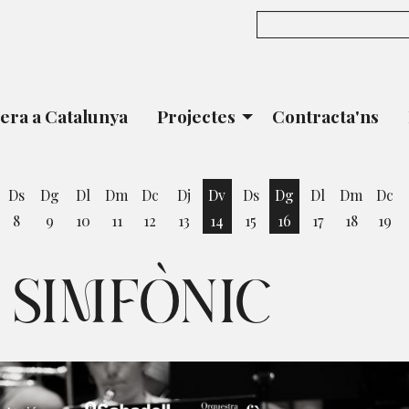
era a Catalunya
Projectes
Contracta'ns
Ds
Dg
Dl
Dm
Dc
Dj
Dv
Ds
Dg
Dl
Dm
Dc
8
9
10
11
12
13
14
15
16
17
18
19
vendres 7 d'agost
Divendres 14 d'agost
Diumenge 16 d'ago
 SIMFÒNIC