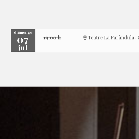
diumenge
07
19:00 h
Teatre La Faràndula · 
jul