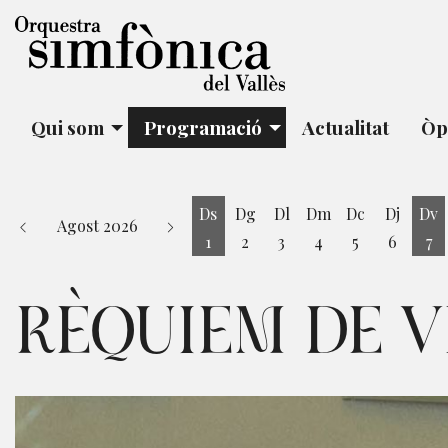
Qui som
Programació
Actualitat
Òp
Ds
Dg
Dl
Dm
Dc
Dj
Dv
Agost 2026
1
2
3
4
5
6
7
Dissabte 1 d'agost
Di
RÈQUIEM DE V