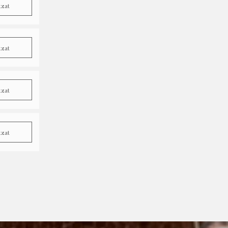
tzat
tzat
tzat
tzat