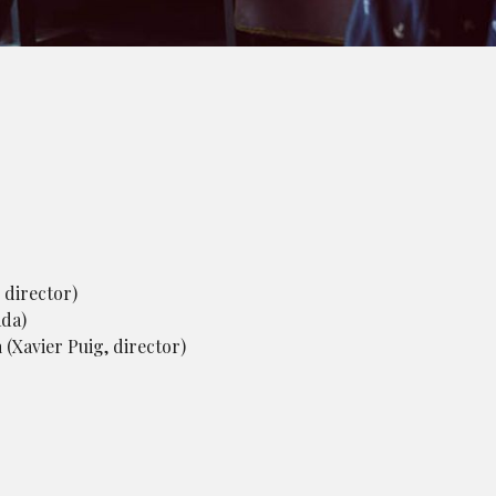
 director)
ada)
a
(Xavier Puig, director)