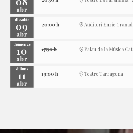
08
abr
dissabte
09
20:00 h
Auditori Enric Granado
abr
diumenge
10
17:30 h
Palau de la Música Cat
abr
dilluns
11
19:00 h
Teatre Tarragona
abr