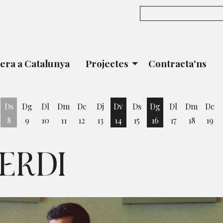
era a Catalunya
Projectes
Contracta'ns
Ds
Dg
Dl
Dm
Dc
Dj
Dv
Ds
Dg
Dl
Dm
Dc
8
9
10
11
12
13
14
15
16
17
18
19
vendres 7 d'agost
Divendres 14 d'agost
Diumenge 16 d'ago
ERDI