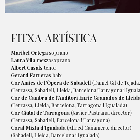
Diapositiva 1 de 1
FITXA ARTÍSTICA
Maribel Ortega
soprano
Laura Vila
mezzosoprano
Albert Casals
tenor
Gerard Farreras
baix
Cor Amics de l’Òpera de Sabadell
(Daniel Gil de Tejada,
(Terrassa, Sabadell, Lleida, Barcelona Tarragona i Igual
Cor de Cambra de l’Auditori Enric Granados de Lleid
(Terrassa, Lleida, Barcelona, Tarragona i Igualada)
Cor Ciutat de Tarragona
(Xavier Pastrana, director)
(Terrassa, Sabadell, Barcelona i Tarragona)
Coral Mixta d’Igualada
(Alfred Cañamero, director)
(Sabadell, Lleida, Barcelona i Igualada)