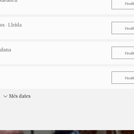
Finali
s · Lleida
Finali
alana
Finali
Finali
Més dates