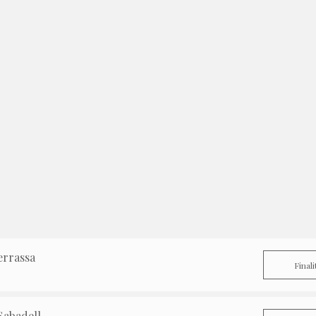
errassa
Finali
Sabadell