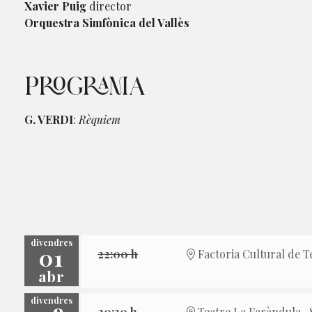
Xavier Puig
director
Orquestra Simfònica del Vallès
PROGRAMA
G. VERDI
:
Rèquiem
divendres
01
22:00 h
Factoria Cultural de T
abr
divendres
20:30 h
Teatre La Faràndula · 