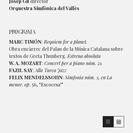
Josep Gil
director
Orquestra Simfònica del Vallès
PROGRAMA
MARC TIMÓN
:
Requiem for a planet.
Obra encàrrec del Palau de la Música Catalana sobre
textos de Greta Thunberg.
Estrena absoluta
W. A. MOZART
:
Concert per a piano núm.
21
FAZIL SAY
:
Alla Turca Jazz
FELIX MENDELSSOHN
:
Simfonia núm. 3, en La
menor, op
. 56, “Escocesa”