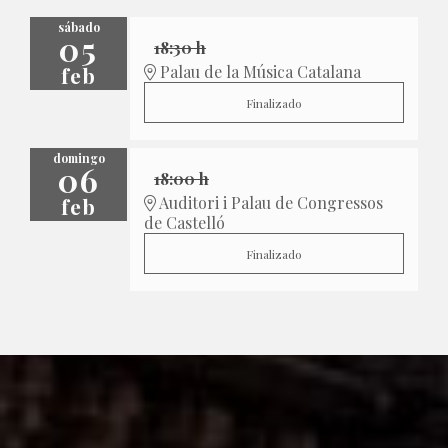
sábado
05
18:30 h
feb
Palau de la Música Catalana
Finalizado
domingo
06
18:00 h
feb
Auditori i Palau de Congressos
de Castelló
Finalizado