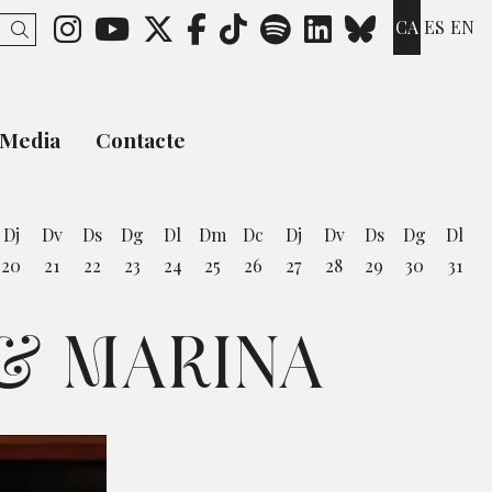
Link a instagram
Link a youtube
Link a twitter
Link a facebook
Link a ticktok
Link a spotify
Link a link
Link a b
CA
ES
EN
Cercar
Media
Contacte
Dj
Dv
Ds
Dg
Dl
Dm
Dc
Dj
Dv
Ds
Dg
Dl
20
21
22
23
24
25
26
27
28
29
30
31
st
 & MARINA