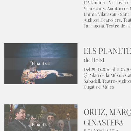
L'Atlàntida · Vic, Teatr
Viladecans, Auditori de 
Emma Vilarasau · Sant C
Auditori Granollers, Tea
Tarragona, Teatre de la L
ELS PLANETE
de Holst
Finalitzat
Del 29.05.2026
al 31.05.2
Palau de la Música Ca
Sabadell, Teatre-Audito
Cugat del Vallès
ORTIZ, MÁRQ
GINASTERA
Finalitzat