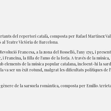
rtants del repertori català, composta per Rafael Martínez Val
26 al Teatre Victòria de Barcelona.
evolució Francesa, a la zona del Rosselló, l'any 1793, i presen
 i Francina, la filla de l'amo de la forja. A través de la música
amb elements de la música popular catalana, incloent-hi la sar
a va ser un èxit rotund, malgrat les dificultats polítiques de l
l gènere de la sarsuela romàntica, composta per Emilio Arriet