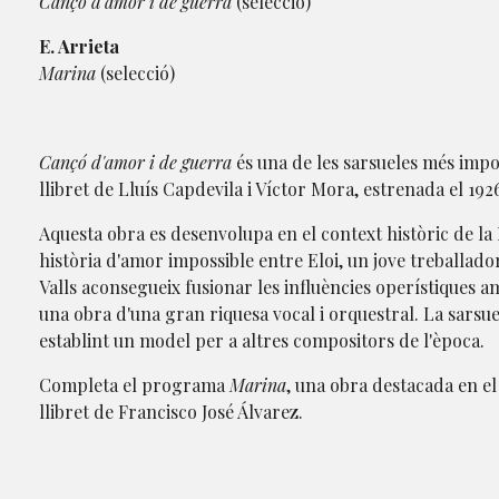
Cançó d'amor i de guerra
(selecció)
E. Arrieta
Marina
(selecció)
Cançó d'amor i de guerra
és una de les sarsueles més impo
llibret de Lluís Capdevila i Víctor Mora, estrenada el 19
Aquesta obra es desenvolupa en el context històric de la R
història d'amor impossible entre Eloi, un jove treballador,
Valls aconsegueix fusionar les influències operístiques 
una obra d'una gran riquesa vocal i orquestral. La sarsuel
establint un model per a altres compositors de l'època.
Completa el programa
Marina
, una obra destacada en e
llibret de Francisco José Álvarez.