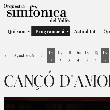
Qui som
Programació
Actualitat
Òp
Ds
Dg
Dl
Dm
Dc
Dj
Dv
Agost 2026
1
2
3
4
5
6
7
Dissabte 1 d'agost
Di
CANÇÓ D'AMOR