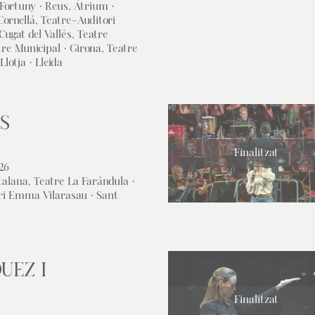
e Fortuny · Reus, Àtrium ·
Cornellà, Teatre-Auditori
ugat del Vallès, Teatre
tre Municipal · Girona, Teatre
lotja · Lleida
S
Finalitzat
026
talana, Teatre La Faràndula ·
ri Emma Vilarasau · Sant
UEZ I
Finalitzat