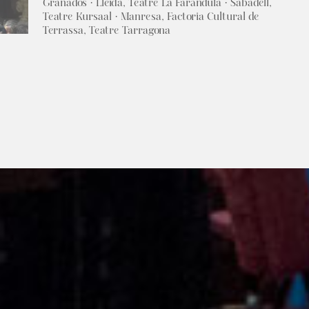
Granados · Lleida, Teatre La Faràndula · Sabadell,
Teatre Kursaal · Manresa, Factoria Cultural de
Terrassa, Teatre Tarragona