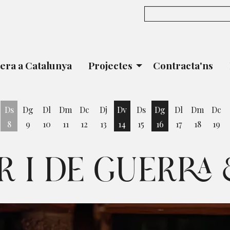
era a Catalunya
Projectes
Contracta'ns
Ds
Dg
Dl
Dm
Dc
Dj
Dv
Ds
Dg
Dl
Dm
Dc
8
9
10
11
12
13
14
15
16
17
18
19
vendres 7 d'agost
Divendres 14 d'agost
Diumenge 16 d'ago
 I DE GUERRA