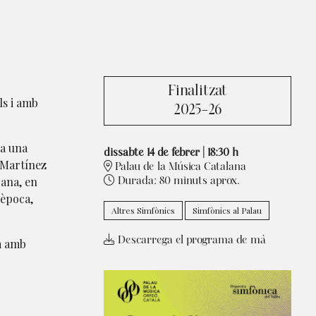
Finalitzat
ls i amb
2025-26
ta una
dissabte 14 de febrer
|
18:30 h
, Martínez
Palau de la Música Catalana
dana, en
Durada:
80 minuts aprox.
'època,
Altres Simfònics
Simfònics al Palau
Descarrega el programa de mà
a amb