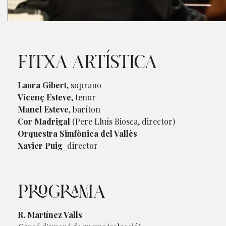
Diapositiva 1 de 1
FITXA ARTÍSTICA
Laura Gibert
, soprano
Vicenç Esteve
, tenor
Manel Esteve
, baríton
Cor Madrigal
(Pere Lluís Biosca, director)
Orquestra Simfònica del Vallès
Xavier Puig
_director
PROGRAMA
R. Martínez Valls