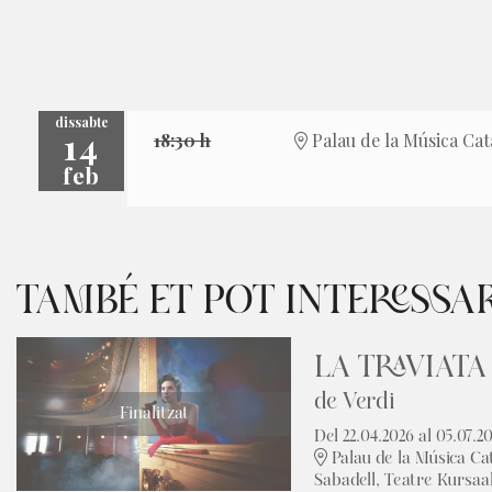
dissabte
14
18:30 h
Palau de la Música Cat
feb
TAMBÉ ET POT INTERESSA
LA TRAVIATA
de Verdi
Finalitzat
Del 22.04.2026
al 05.07.2
Palau de la Música Ca
Sabadell, Teatre Kursaa