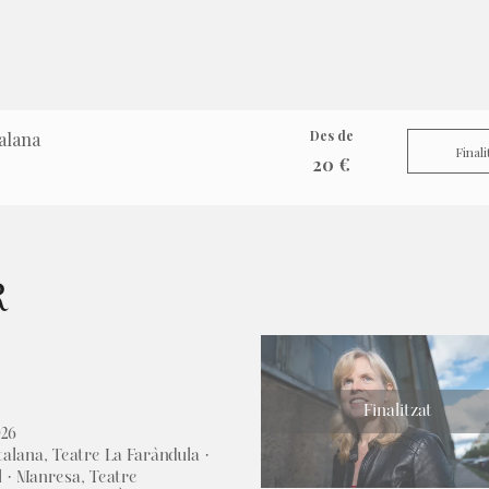
Des de
alana
Finali
20 €
R
Finalitzat
026
talana, Teatre La Faràndula ·
l · Manresa, Teatre