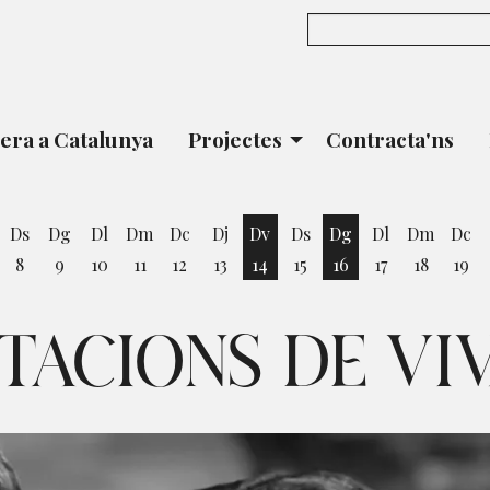
era a Catalunya
Projectes
Contracta'ns
Ds
Dg
Dl
Dm
Dc
Dj
Dv
Ds
Dg
Dl
Dm
Dc
8
9
10
11
12
13
14
15
16
17
18
19
vendres 7 d'agost
Divendres 14 d'agost
Diumenge 16 d'ago
TACIONS DE VI