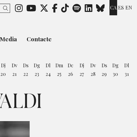
Link a instagram
Link a youtube
Link a twitter
Link a facebook
Link a ticktok
Link a spotify
Link a link
Link a b
CA
ES
EN
Cercar
Media
Contacte
Dj
Dv
Ds
Dg
Dl
Dm
Dc
Dj
Dv
Ds
Dg
Dl
20
21
22
23
24
25
26
27
28
29
30
31
st
VALDI