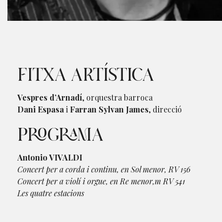
Diapositiva 1 de 2: Espasa&James
FITXA ARTÍSTICA
Vespres d’Arnadí
, orquestra barroca
Dani Espasa
i
Farran Sylvan James
, direcció
PROGRAMA
Antonio VIVALDI
Concert per a corda i continu, en Sol menor, RV 156
Concert per a violí i orgue, en Re menor,m RV 541
Les quatre estacions