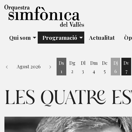
Qui som
Programació
Actualitat
Òp
Ds
Dg
Dl
Dm
Dc
Dj
Dv
Agost 2026
1
2
3
4
5
6
7
Dissabte 1 d'agost
Di
LES QUATRE ES