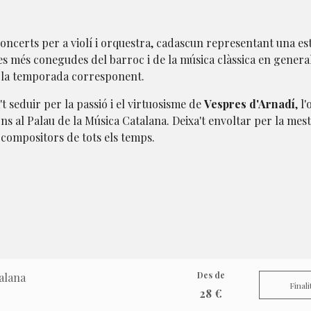
oncerts per a violí i orquestra, cadascun representant una es
bres més conegudes del barroc i de la música clàssica en genera
e la temporada corresponent.
't seduir per la passió i el virtuosisme de
Vespres d'Arnadí
, l
ns al Palau de la Música Catalana. Deixa't envoltar per la mes
s compositors de tots els temps.
Des de
alana
Finali
28 €