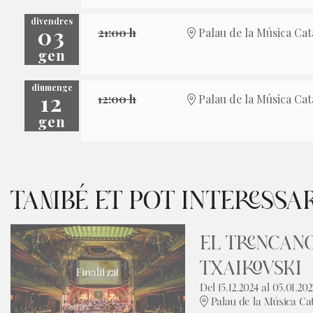
divendres
03
21:00 h
Palau de la Música Cat
gen
diumenge
12
12:00 h
Palau de la Música Cat
gen
TAMBÉ ET POT INTERESSA
EL TRENCAN
TXAIKOVSKI
Finalitzat
Del 15.12.2024
al 05.01.202
Palau de la Música Ca