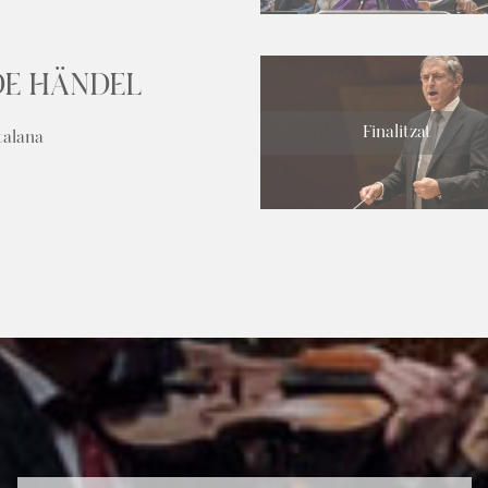
DE HÄNDEL
Finalitzat
talana