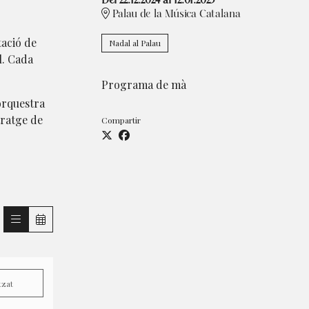
Del 22.12.2024
al 12.01.2025
Palau de la Música Catalana
tació de
Nadal al Palau
l. Cada
Programa de mà
'orquestra
tratge de
Compartir
tzat