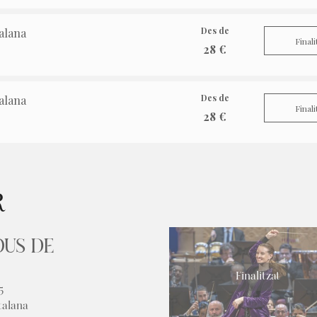
Des de
alana
Finali
28 €
Des de
alana
Finali
28 €
R
OUS DE
Finalitzat
5
talana