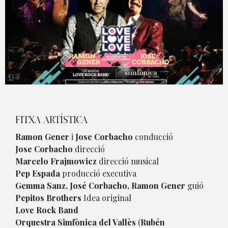
Diapositiva 1 de 1
FITXA ARTÍSTICA
Ramon Gener
i
Jose Corbacho
conducció
Jose Corbacho
direcció
Marcelo Frajmowicz
direcció musical
Pep Espada
producció executiva
Gemma Sanz, José Corbacho, Ramon Gener
guió
Pepitos Brothers
Idea original
Love Rock Band
Orquestra Simfònica del Vallès
(
Rubén