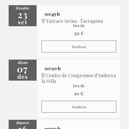
dissabte
23
20:45 h
set
Tarraco Arena · Tarragona
Des de
30 €
Finalitzat
dijous
07
20:30 h
des
Centre de Congressos d'Andorra
la Vella
Des de
10 €
Finalitzat
dimarts
26
19:00 h