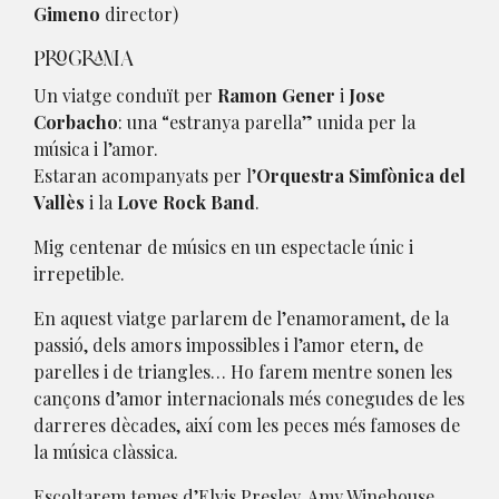
Gimeno
director)
PROGRAMA
Un viatge conduït per
Ramon Gener
i
Jose
Corbacho
: una “estranya parella” unida per la
música i l’amor.
Estaran acompanyats per l’
Orquestra Simfònica del
Vallès
i la
Love Rock Band
.
Mig centenar de músics en un espectacle únic i
irrepetible.
En aquest viatge parlarem de l’enamorament, de la
passió, dels amors impossibles i l’amor etern, de
parelles i de triangles… Ho farem mentre sonen les
cançons d’amor internacionals més conegudes de les
darreres dècades, així com les peces més famoses de
la música clàssica.
Escoltarem temes d’Elvis Presley, Amy Winehouse,