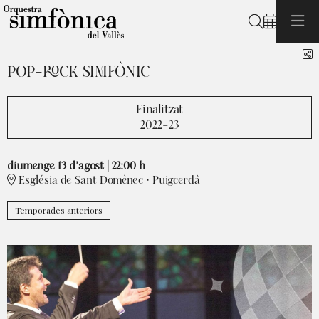
Cerca
C
POP-ROCK SIMFÒNIC
Finalitzat
2022-23
diumenge 13 d’agost
|
22:00 h
Església de Sant Domènec · Puigcerdà
Temporades anteriors