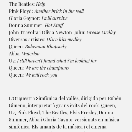
The Beatles:
Help
Pink Floyd:
Another brick in the wall
Gloria Gaynor:
I will survive
Donna Summer:
Hot Stuff
John Travolta i Olivia Newton-John:
Grease Medley
Diversos artistes:
Disco hits medley
Queen:
Bohemian Rhapsody
Abba:
Waterloo
U2:
I still haven’t found what i’m looking for
Queen:
We are the champions
Queen:
We will rock you
L’Orquestra Simfònica del Vallès, dirigida per Rubén
Gimeno, interpretarà grans èxits del rock. Queen,
U2, Pink Floyd, The Beatles, Elvis Presley, Donna
Summer, Abba i Gloria Gaynor versionats en música
simfònica. Els amants de la música i el cinema