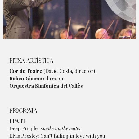
Diapositiva 1 de 1
FITXA ARTÍSTICA
Cor de Teatre
(David Costa, director)
Rubén Gimeno
director
Orquestra Simfònica del Vallès
PROGRAMA
I PART
Deep Purple:
Smoke on the water
Elvis Presley:
Can’t falling in love with you