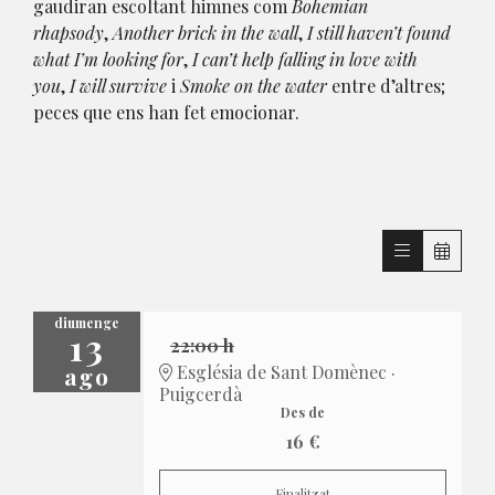
gaudiran escoltant himnes com
Bohemian
rhapsody
,
Another brick in the wall
,
I still haven’t found
what I’m looking for
,
I can’t help falling in love with
you
,
I will survive
i
Smoke on the water
entre d’altres;
peces que ens han fet emocionar.
diumenge
13
22:00 h
ago
Església de Sant Domènec ·
Puigcerdà
Des de
16 €
Finalitzat