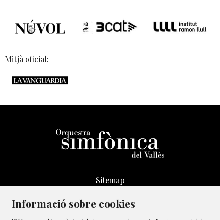
Mitjà oficial:
Sitemap
Avís Legal
Informació sobre cookies
Transparència