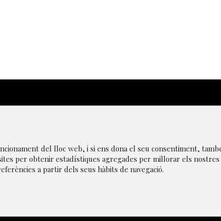
|
Avís Legal
|
Transparència
|
Canal de denúncies
|
Po
funcionament del lloc web, i si ens dona el seu consentiment, tamb
sites per obtenir estadístiques agregades per millorar els nostres
referències a partir dels seus hàbits de navegació.
a de privacitat