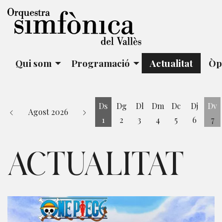
Qui som
Programació
Actualitat
Òp
Ds
Dg
Dl
Dm
Dc
Dj
Dv
Agost 2026
1
2
3
4
5
6
7
Dissabte 1 d'agost
Di
ACTUALITAT