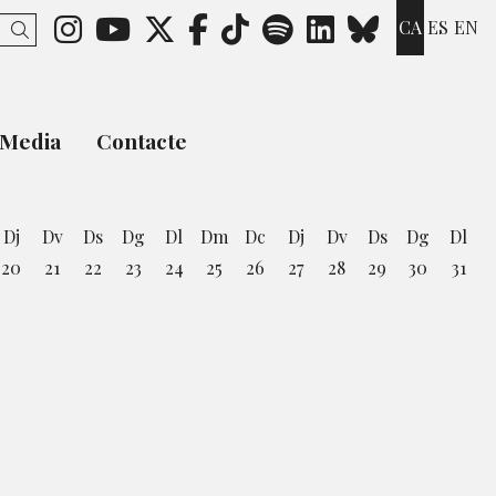
Link a instagram
Link a youtube
Link a twitter
Link a facebook
Link a ticktok
Link a spotify
Link a link
Link a b
CA
ES
EN
Cercar
Media
Contacte
Dj
Dv
Ds
Dg
Dl
Dm
Dc
Dj
Dv
Ds
Dg
Dl
20
21
22
23
24
25
26
27
28
29
30
31
st