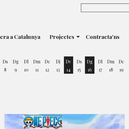
era a Catalunya
Projectes
Contracta'ns
Ds
Dg
Dl
Dm
Dc
Dj
Dv
Ds
Dg
Dl
Dm
Dc
8
9
10
11
12
13
14
15
16
17
18
19
vendres 7 d'agost
Divendres 14 d'agost
Diumenge 16 d'ago