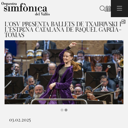
Cerca
C
L'OSV PRESENTA BALLETS DE TXAIKOVSKI I
L’ESTRENA CATALANA DE RAQUEL GARCÍA-
TOMÁS
Diapositiva 2 de 2: Ballets de Txaikovski | © Lorenzo Duaso
03.02.2025