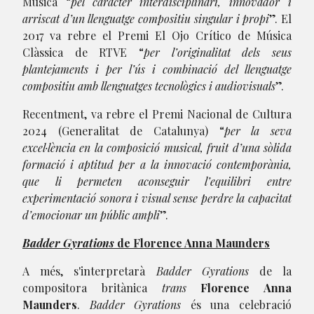
Música “
pel caràcter interdisciplinari, innovador i
arriscat d’un llenguatge compositiu singular i propi
”. El
2017 va rebre el Premi El Ojo Crítico de Música
Clàssica de RTVE “
per l’originalitat dels seus
plantejaments i per l’ús i combinació del llenguatge
compositiu amb llenguatges tecnològics i audiovisuals
”.
Recentment, va rebre el Premi Nacional de Cultura
2024 (Generalitat de Catalunya) “
per la seva
excel·lència en la composició musical, fruit d’una sòlida
formació i aptitud per a la innovació contemporània,
que li permeten aconseguir l’equilibri entre
experimentació sonora i visual sense perdre la capacitat
d’emocionar un públic ampli
”.
Badder Gyrations
de Florence Anna Maunders
A més, s'interpretarà
Badder Gyrations
de la
compositora britànica
trans
Florence Anna
Maunders
.
Badder Gyrations
és una celebració