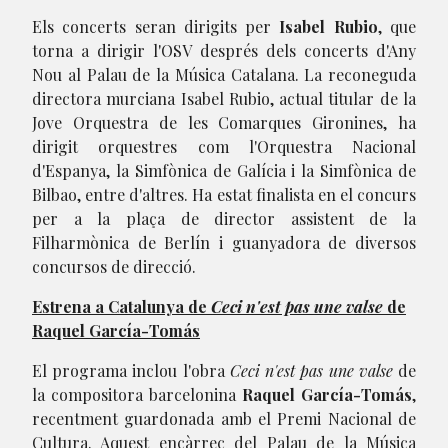
Els concerts seran dirigits per
Isabel Rubio
, que
torna a dirigir l'OSV després dels concerts d'Any
Nou al Palau de la Música Catalana. La reconeguda
directora murciana Isabel Rubio, actual titular de la
Jove Orquestra de les Comarques Gironines, ha
dirigit orquestres com l'Orquestra Nacional
d'Espanya, la Simfònica de Galícia i la Simfònica de
Bilbao, entre d'altres. Ha estat finalista en el concurs
per a la plaça de director assistent de la
Filharmònica de Berlín i guanyadora de diversos
concursos de direcció.
Estrena a Catalunya de
Ceci n'est pas une valse
de
Raquel García-Tomás
El programa inclou l'obra
Ceci n'est pas une valse
de
la compositora barcelonina
Raquel García-Tomás
,
recentment guardonada amb el Premi Nacional de
Cultura. Aquest encàrrec del Palau de la Música