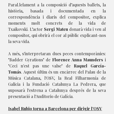
Paral.lelament a la composició d’aquests ballets, la
història, basada i documentada en la
correspondència i diaris del compositor, explica
moments molt concrets de la vida de
Txaikovski. L’actor
Sergi Mateu
donarà vida i veu al
compositor, qui obrirà el cor al públic explicant-nos
la seva vida.
A més, s'interpretaran dues peces contemporànies:
"Badder Gyrations" de
Florence Anna Maunders
i
"Ceci n'est pas une valse" de
Raquel García-
Tomás
. Aquest últim és un encàrrec del Palau de la
Música Catalana, l'OSV, la Real Filharmonía de
Galicia i la Fundació Catalunya La Pedrera, que
suposarà l'estrena a Catalunya després de la seva
presentació a l'Auditorio de Galícia.
Isabel Rubio torna a Barcelona per dirigir l'OSV