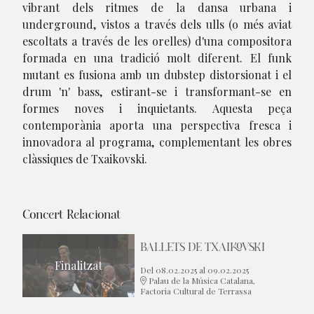
vibrant dels ritmes de la dansa urbana i
underground, vistos a través dels ulls (o més aviat
escoltats a través de les orelles) d'una compositora
formada en una tradició molt diferent. El funk
mutant es fusiona amb un dubstep distorsionat i el
drum 'n' bass, estirant-se i transformant-se en
formes noves i inquietants. Aquesta peça
contemporània aporta una perspectiva fresca i
innovadora al programa, complementant les obres
clàssiques de Txaikovski.
Concert Relacionat
BALLETS DE TXAIKOVSKI
Finalitzat
Del 08.02.2025
al 09.02.2025
Palau de la Música Catalana,
Factoria Cultural de Terrassa