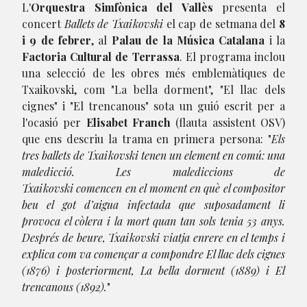
L'
Orquestra Simfònica del Vallès
presenta el
concert
Ballets de Txaikovski
el cap de setmana del
8
i 9 de febrer
, al
Palau de la Música Catalana
i la
Factoria Cultural de Terrassa
. El programa inclou
una selecció de les obres més emblemàtiques de
Txaikovski, com "La bella dorment", "El llac dels
cignes" i "El trencanous" sota un guió escrit per a
l'ocasió per
Elisabet Franch
(flauta assistent OSV)
que ens descriu la trama en primera persona: "
Els
tres ballets de Txaikovski tenen un element en comú: una
maledicció. Les malediccions de
Txaikovski comencen en el moment en què el compositor
beu el got d’aigua infectada que suposadament li
provoca el còlera i la mort quan tan sols tenia 53 anys.
Després de beure, Txaikovski viatja enrere en el temps i
explica com va començar a compondre El llac dels cignes
(1876) i posteriorment, La bella dorment (1889) i El
trencanous (1892).
"