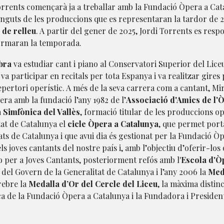
orrents començarà ja a treballar amb la Fundació Òpera a Ca
ontinguts de les produccions que es representaran la tardor d
 de relleu
. A partir del gener de 2025, Jordi Torrents es respo
formaran la temporada.
bra
va estudiar cant i piano al Conservatori Superior del Lice
 va participar en recitals per tota Espanya i va realitzar gires
epertori operístic. A més de la seva carrera com a cantant, M
era amb la fundació l’any 1982 de l’
Associació d'Amics de l'
 Simfònica del Vallès
, formació titular de les produccions op
tat de Catalunya el
cicle Òpera a Catalunya
, que permet port
tats de Catalunya i que avui dia és gestionat per la Fundació
joves cantants del nostre país i, amb l’objectiu d’oferir-los 
 per a Joves Cantants, posteriorment refós amb l'
Escola d'Ò
del Govern de la Generalitat de Catalunya i l’any 2006 la
Meda
 rebre la
Medalla d’Or del Cercle del Liceu
, la màxima distin
ica de la Fundació Òpera a Catalunya i la Fundadora i Presiden