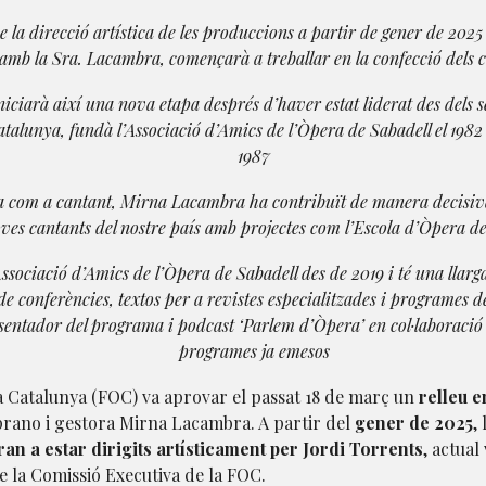
e la direcció artística de les produccions a partir de gener de 2025
 amb la Sra. Lacambra, començarà a treballar en la confecció dels 
niciarà així una nova etapa després d’haver estat liderat des dels 
talunya, fundà l’Associació d’Amics de l’Òpera de Sabadell el 1982 
1987
ia com a cantant, Mirna Lacambra ha contribuït de manera decisiva a
oves cantants del nostre país amb projectes com l’Escola d’Òpera d
Associació d’Amics de l’Òpera de Sabadell des de 2019 i té una llarg
 de conferències, textos per a revistes especialitzades i programes
presentador del programa i podcast ‘Parlem d’Òpera’ en col·laborac
programes ja emesos
a Catalunya (FOC) va aprovar el passat 18 de març un
relleu e
soprano i gestora Mirna Lacambra. A partir del
gener de 2025
,
an a estar dirigits artísticament per Jordi Torrents
, actual
 la Comissió Executiva de la FOC.