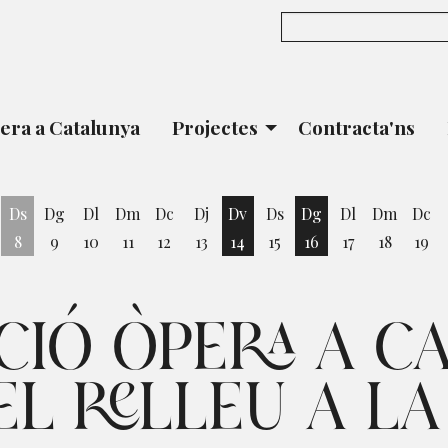
era a Catalunya
Projectes
Contracta'ns
Ds
Dg
Dl
Dm
Dc
Dj
Dv
Ds
Dg
Dl
Dm
Dc
8
9
10
11
12
13
14
15
16
17
18
19
vendres 7 d'agost
Divendres 14 d'agost
Diumenge 16 d'ago
CIÓ ÒPERA A C
L RELLEU A LA