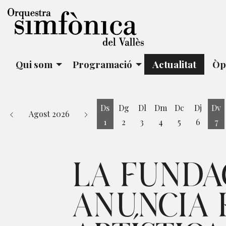
Qui som
Programació
Actualitat
Òp
Ds
Dg
Dl
Dm
Dc
Dj
Dv
Agost 2026
1
2
3
4
5
6
7
Dissabte 1 d'agost
Di
LA FUNDA
ANUNCIA E