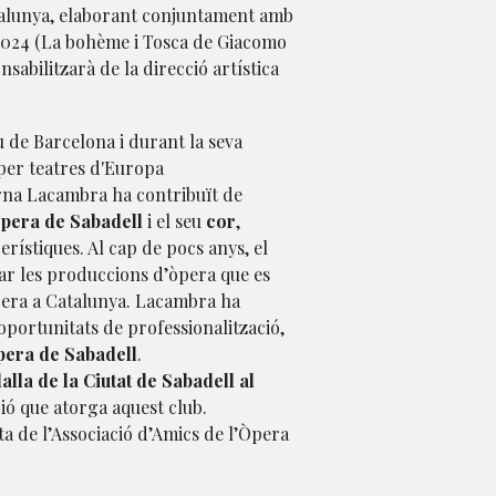
talunya, elaborant conjuntament amb
e 2024 (La bohème i Tosca de Giacomo
nsabilitzarà de la direcció artística
u de Barcelona i durant la seva
 per teatres d'Europa
irna Lacambra ha contribuït de
Òpera de Sabadell
i el seu
cor
,
erístiques. Al cap de pocs anys, el
ar les produccions d’òpera que es
 Òpera a Catalunya. Lacambra ha
oportunitats de professionalització,
pera de Sabadell
.
lla de la Ciutat de Sabadell al
ció que atorga aquest club.
ta de l’Associació d’Amics de l’Òpera