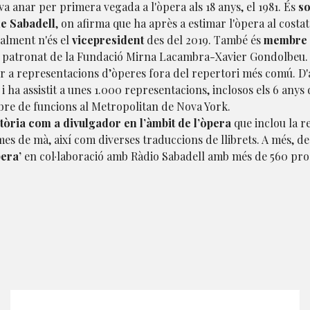
va anar per primera vegada a l'òpera als 18 anys, el 1981. És
s
de Sabadell
, on afirma que ha après a estimar l'òpera al cos
ualment n'és el
vicepresident
des del 2019. També és
membre d
l patronat de la Fundació Mirna Lacambra-Xavier Gondolbeu. M
tir a representacions d’òperes fora del repertori més comú. D'
i ha assistit a unes 1.000 representacions, inclosos els 6 anys 
re de funcions al Metropolitan de Nova York.
ctòria com a divulgador en l’àmbit de l’òpera
que inclou la r
mes de mà, així com diverses traduccions de llibrets. A més, d
era’
en col·laboració amb Ràdio Sabadell amb més de 560 pro