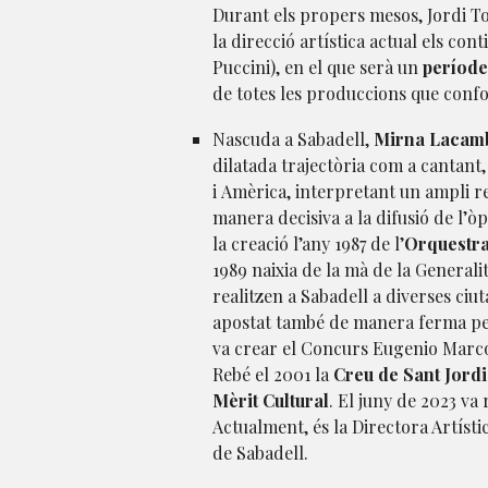
Durant els propers mesos, Jordi T
la direcció artística actual els c
Puccini), en el que serà un
període
de totes les produccions que con
Nascuda a Sabadell,
Mirna Lacam
dilatada trajectòria com a cantant,
i Amèrica, interpretant un ampli r
manera decisiva a la difusió de l’òp
la creació l’any 1987 de l’
Orquestra
1989 naixia de la mà de la Generali
realitzen a Sabadell a diverses ciu
apostat també de manera ferma pels 
va crear el Concurs Eugenio Marco
Rebé el 2001 la
Creu de Sant Jordi
Mèrit Cultural
. El juny de 2023 va
Actualment, és la Directora Artíst
de Sabadell.