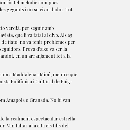
b un còctel melòdic com pocs
les gegants i un so eixordador. Tot
tto verdià, per seguir amb
ata, que li va fatal al divo. Als 65
 de fiato: no va tenir problemes per
 seguidors. Prova d’això va ser la
randot, en un arranjament fet a la
u com a Maddalena i Mimì, mentre que
anista Polifònica i Cultural de Puig-
 com Amapola o Granada. No hi van
 de la realment espectacular estrella
 Van faltar a la cita els fills del