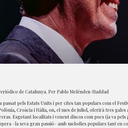
l Periódico de Catalunya. Per Pablo Meléndez-Haddad
 passat pels Estats Units i per cites tan populars com el Festiv
olònia, Croàcia i Itàlia, on, el mes de juliol, oferirà tres gales
eras. Esgotant localitats i venent discos com pocs (ja va pels 
d’òpera –la seva gran passió– amb melodies populars tant en c