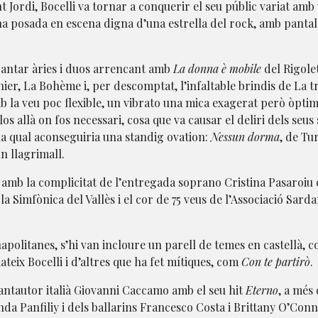
 Jordi, Bocelli va tornar a conquerir el seu públic variat am
na posada en escena digna d’una estrella del rock, amb pantal
 cantar àries i duos arrencant amb
La donna è mobile
del Rigole
r, La Bohème i, per descomptat, l’infaltable brindis de La travi
mb la veu poc flexible, un vibrato una mica exagerat però òptim
os allà on fos necessari, cosa que va causar el deliri dels seus
la qual aconseguiria una standig ovation:
Nessun dorma
, de Tu
n llagrimall.
ar amb la complicitat de l’entregada soprano Cristina Pasaroi
la Simfònica del Vallès i el cor de 75 veus de l’Associació Sard
apolitanes, s’hi van incloure un parell de temes en castellà,
teix Bocelli i d’altres que ha fet mítiques, com
Con te partirò
.
antautor italià Giovanni Caccamo amb el seu hit
Eterno
, a més
da Panfiliy i dels ballarins Francesco Costa i Brittany O’Connor.