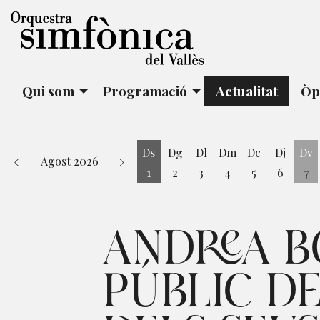
Qui som
Programació
Actualitat
Òp
Ds
Dg
Dl
Dm
Dc
Dj
Dv
Agost 2026
1
2
3
4
5
6
7
Dissabte 1 d'agost
Di
ANDREA B
PÚBLIC D