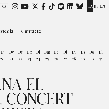
Link a instagram
Link a youtube
Link a twitter
Link a facebook
Link a ticktok
Link a spotify
Link a link
Link a b
CA
ES
EN
Cercar
Media
Contacte
Dj
Dv
Ds
Dg
Dl
Dm
Dc
Dj
Dv
Ds
Dg
Dl
20
21
22
23
24
25
26
27
28
29
30
31
st
RNA EL
L CONCERT