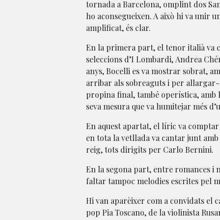
tornada a Barcelona, omplint dos Sant
ho aconsegueixen. A això hi va unir u
amplificat, és clar.
En la primera part, el tenor italià va
seleccions d’I Lombardi, Andrea Chénie
anys, Bocelli es va mostrar sobrat, a
arribar als sobreaguts i per allargar-l
propina final, també operística, amb 
seva mesura que va humitejar més d’u
En aquest apartat, el líric va compt
en tota la vetllada va cantar junt amb 
reig, tots dirigits per Carlo Bernini.
En la segona part, entre romances i n
faltar tampoc melodies escrites pel ma
Hi van aparèixer com a convidats el c
pop Pia Toscano, de la violinista Rusan