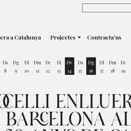
era a Catalunya
Projectes
Contracta'ns
Ds
Dg
Dl
Dm
Dc
Dj
Dv
Ds
Dg
Dl
Dm
Dc
8
9
10
11
12
13
14
15
16
17
18
19
vendres 7 d'agost
Divendres 14 d'agost
Diumenge 16 d'ago
OCELLI ENLLUE
E BARCELONA A