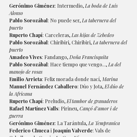
Gerónimo Giménez
: Intermedio,
La boda de Luis
Alonso
Pablo Sorozábal
: No puede ser,
La tabernera del
puerto
Ruperto Chapí
: Carceleras,
Las hijas de Zebedeo
Pablo Sorozábal
: Chiribiri, Chiribiri,
La tabernera del
puerto
Amadeo Vives
: Fandango,
Doña Francisquita
Pablo Sorozábal
: Hace tiempo que vengo...,
La del
manojo de rosas
Emilio Arrieta
: Feliz morada donde nací,
Marina
Manuel Fernández Caballero
: Dúo y Jota,
El dúo de
la Africana
Ruperto Chapí
: Preludio,
El tambor de granaderos
Rafael Martínez Valls
: Pirineu,
Cançó d’amor i de
guerra
Gerónimo Giménez
: La Tarántula,
La Tempranica
Federico Chueca
i
Joaquín Valverde
: Vals de