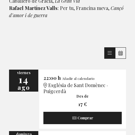
Caballero de Gracia,
La Gran Vía
Rafael Martínez Valls
: Per tu, Francina meva,
Cançó
d’amor i de guerra
viernes
14
22:00 h
Añadir al calendario
Església de Sant Domènec ·
ago
Puigcerdà
Des de
17 €
Comprar
domingo