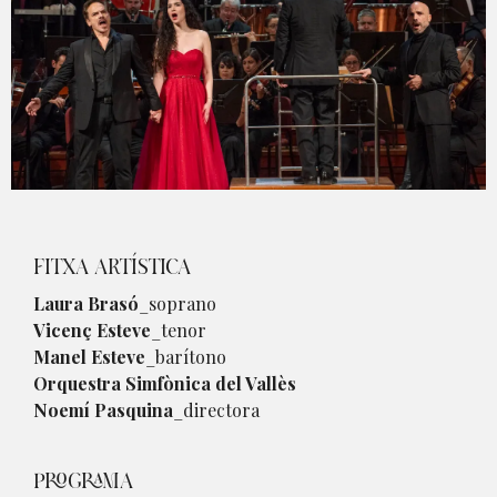
Diapositiva 1 de 1
FITXA ARTÍSTICA
Laura Brasó
_soprano
Vicenç Esteve
_tenor
Manel Esteve
_barítono
Orquestra Simfònica del Vallès
Noemí Pasquina
_directora
PROGRAMA