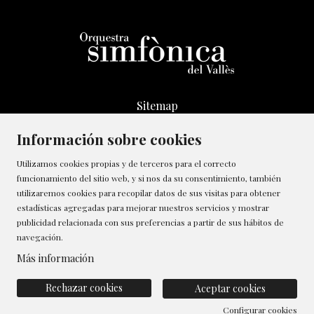
Sitemap
Aviso Legal
Información sobre cookies
Transparencia
Canal de denúncias
Utilizamos cookies propias y de terceros para el correcto
funcionamiento del sitio web, y si nos da su consentimiento, también
Política de Cookies
utilizaremos cookies para recopilar datos de sus visitas para obtener
Contactar
estadísticas agregadas para mejorar nuestros servicios y mostrar
Gestionar cookies
publicidad relacionada con sus preferencias a partir de sus hábitos de
navegación.
Política de privacidad
Más información
Rechazar cookies
Aceptar cookies
Configurar cookies