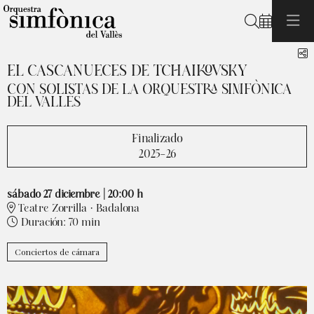
Buscar
C
EL CASCANUECES DE TCHAIKOVSKY
CON SOLISTAS DE LA ORQUESTRA SIMFÒNICA
DEL VALLÈS
Finalizado
2025-26
sábado 27 diciembre
|
20:00 h
Teatre Zorrilla · Badalona
Duración:
70 min
Conciertos de cámara