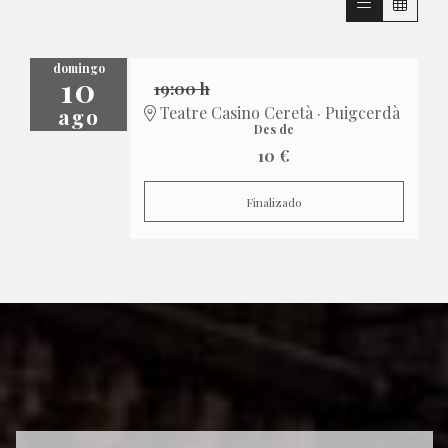
domingo
10
19:00 h
ago
Teatre Casino Ceretà · Puigcerdà
Des de
10 €
Finalizado