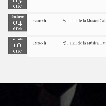
ene
domingo
04
12:00 h
Palau de la Música Cat
ene
sábado
10
18:00 h
Palau de la Música Cat
ene