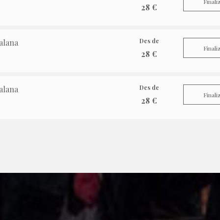
Finali
28 €
Des de
alana
Finali
28 €
Des de
alana
Finali
28 €