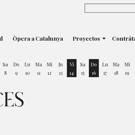
ad
Òpera a Catalunya
Proyectos
Contrát
Sa
Do
Lu
Ma
Mi
Ju
Vi
Sa
Do
Lu
Ma
Mi
8
9
10
11
12
13
14
15
16
17
18
19
ernes 7 de Agosto
Viernes 14 de Agosto
Domingo 16 de Ag
CES