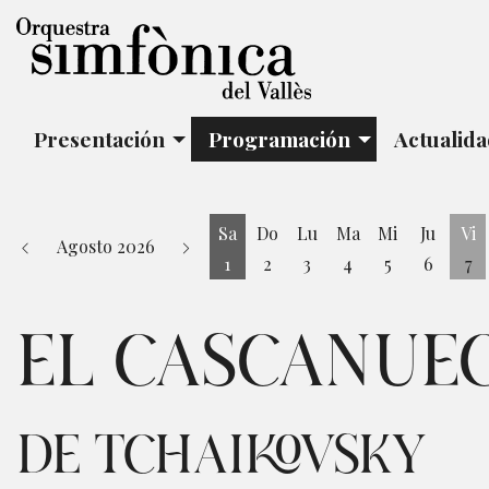
Presentación
Programación
Actualid
Sa
Do
Lu
Ma
Mi
Ju
Vi
Agosto 2026
1
2
3
4
5
6
7
Sábado 1 de Agosto
Vi
EL CASCANUE
DE TCHAIKOVSKY