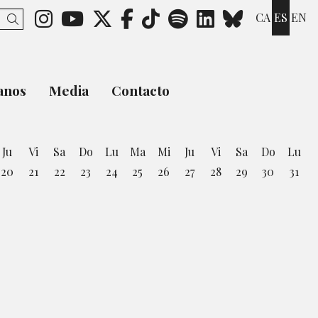
Link a instagram
Link a youtube
Link a twitter
Link a facebook
Link a ticktok
Link a spotify
Link a link
Link a b
CA
ES
EN
Buscar
anos
Media
Contacto
Ju
Vi
Sa
Do
Lu
Ma
Mi
Ju
Vi
Sa
Do
Lu
20
21
22
23
24
25
26
27
28
29
30
31
osto