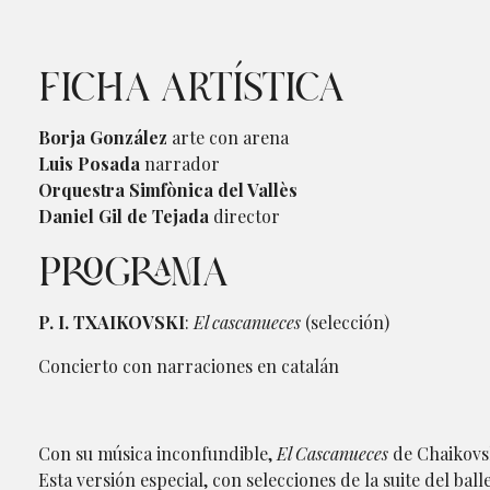
FICHA ARTÍSTICA
Borja González
arte con arena
Luis Posada
narrador
Orquestra Simfònica del Vallès
Daniel Gil de Tejada
director
PROGRAMA
P. I. TXAIKOVSKI
:
El cascanueces
(selección)
Concierto con narraciones en catalán
Con su música inconfundible,
El Cascanueces
de Chaikovsk
Esta versión especial, con selecciones de la suite del ba