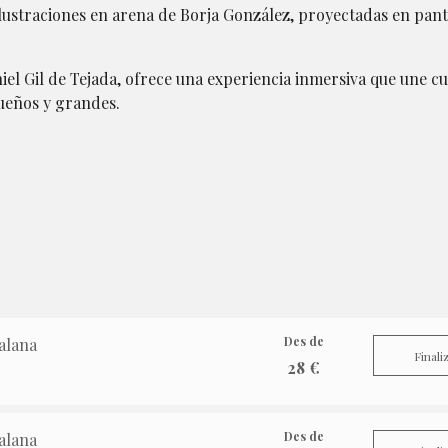
lustraciones en arena de Borja González, proyectadas en panta
niel Gil de Tejada, ofrece una experiencia inmersiva que une c
ueños y grandes.
Des de
alana
Finali
28 €
Des de
alana