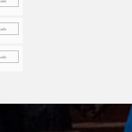
zado
zado
zado