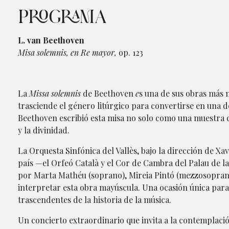
PROGRAMA
L. van Beethoven
Misa solemnis, en Re mayor,
op. 123
La
Missa solemnis
de Beethoven
e
s una de sus obras más
trasciende el género litúrgico para convertirse en una de
Beethoven escribió esta misa no solo como una muestra de
y la divinidad.
La Orquesta Sinfónica del Vallès, bajo la dirección de Xa
país —el Orfeó Català y el Cor de Cambra del Palau de l
por Marta Mathéu (soprano), Mireia Pintó (mezzosoprano
interpretar esta obra mayúscula. Una ocasión única para
trascendentes de la historia de la música.
Un concierto extraordinario que invita a la contemplaci