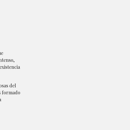
ue
ntenso,
existencia
osas del
as formado
a