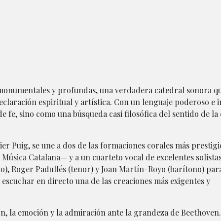
 monumentales y profundas, una verdadera catedral sonora q
claración espiritual y artística. Con un lenguaje poderoso e i
 fe, sino como una búsqueda casi filosófica del sentido de la 
vier Puig, se une a dos de las formaciones corales más prestigi
a Música Catalana— y a un cuarteto vocal de excelentes solist
), Roger Padullés (tenor) y Joan Martín-Royo (barítono) par
 escuchar en directo una de las creaciones más exigentes y
ón, la emoción y la admiración ante la grandeza de Beethoven.