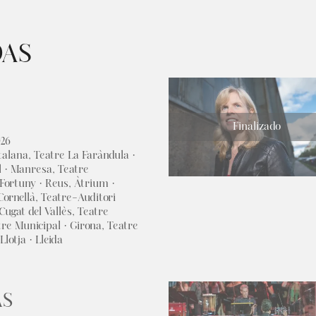
DAS
Finalizado
026
talana, Teatre La Faràndula ·
l · Manresa, Teatre
e Fortuny · Reus, Àtrium ·
Cornellà, Teatre-Auditori
ugat del Vallès, Teatre
tre Municipal · Girona, Teatre
lotja · Lleida
AS