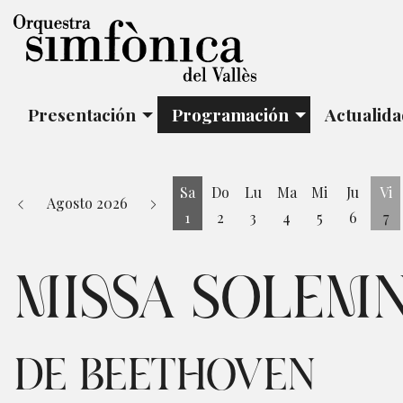
Presentación
Programación
Actualid
Sa
Do
Lu
Ma
Mi
Ju
Vi
Agosto 2026
1
2
3
4
5
6
7
Sábado 1 de Agosto
Vi
MISSA SOLEMN
DE BEETHOVEN