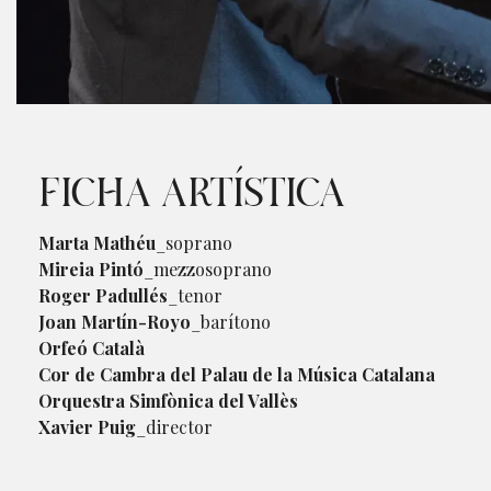
Diapositiva 1 de 1
FICHA ARTÍSTICA
Marta Mathéu
_soprano
Mireia Pintó
_mezzosoprano
Roger Padullés
_tenor
Joan Martín-Royo
_barítono
Orfeó Català
Cor de Cambra del Palau de la Música Catalana
Orquestra Simfònica del Vallès
Xavier Puig
_director