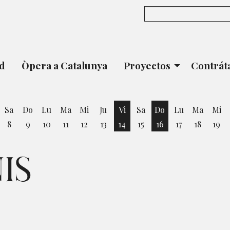
ad
Òpera a Catalunya
Proyectos
Contrát
Sa
Do
Lu
Ma
Mi
Ju
Vi
Sa
Do
Lu
Ma
Mi
8
9
10
11
12
13
14
15
16
17
18
19
ernes 7 de Agosto
Viernes 14 de Agosto
Domingo 16 de Ag
IS