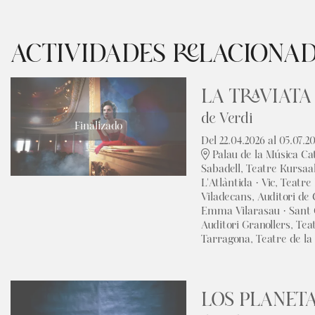
ACTIVIDADES RELACIONA
LA TRAVIATA
de Verdi
Finalizado
Del 22.04.2026
al 05.07.2
Palau de la Música Ca
Sabadell, Teatre Kursaa
L'Atlàntida · Vic, Teatr
Viladecans, Auditori de 
Emma Vilarasau · Sant C
Auditori Granollers, Tea
Tarragona, Teatre de la L
LOS PLANET