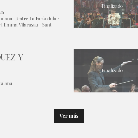
Finalizado
026
talana, Teatre La Faràndula ·
ri Emma Vilarasau · Sant
QUEZ Y
Finalizado
talana
Ver más