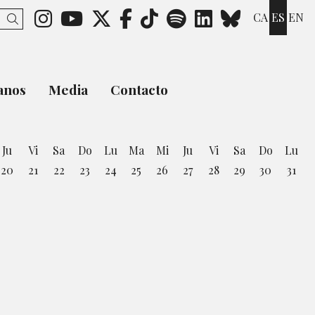
Link a instagram
Link a youtube
Link a twitter
Link a facebook
Link a ticktok
Link a spotify
Link a link
Link a b
CA
ES
EN
Buscar
anos
Media
Contacto
Ju
Vi
Sa
Do
Lu
Ma
Mi
Ju
Vi
Sa
Do
Lu
20
21
22
23
24
25
26
27
28
29
30
31
osto