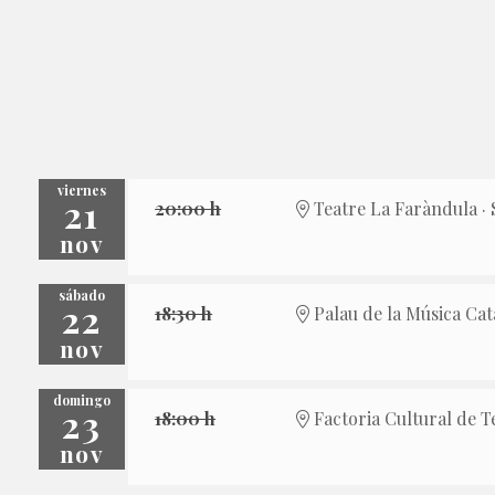
viernes
21
20:00 h
Teatre La Faràndula · 
nov
sábado
22
18:30 h
Palau de la Música Cat
nov
domingo
23
18:00 h
Factoria Cultural de T
nov