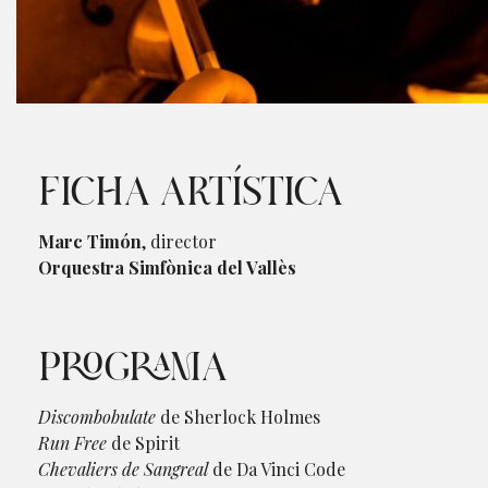
Diapositiva 1 de 1
FICHA ARTÍSTICA
Marc Timón
, director
Orquestra Simfònica del Vallès
PROGRAMA
Discombobulate
de Sherlock Holmes
Run Free
de Spirit
Chevaliers de Sangreal
de Da Vinci Code