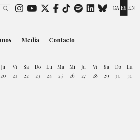
Link a instagram
Link a youtube
Link a twitter
Link a facebook
Link a ticktok
Link a spotify
Link a link
Link a b
CA
ES
EN
Buscar
anos
Media
Contacto
Ju
Vi
Sa
Do
Lu
Ma
Mi
Ju
Vi
Sa
Do
Lu
20
21
22
23
24
25
26
27
28
29
30
31
osto