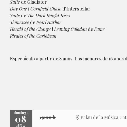
Suite
de Gladiator
Day One
i
Cornfield Chase
d’Interstellar
Suite
de
The Dark Knight Rises
Tennessee
de
Pearl Harbor
Herald of the Change
i
Leaving Caladan
de
Dune
Pirates of the Caribbean
Espectáculo a partir de 8 años. Los menores de 16 años
domingo
08
19:00 h
Palau de la Música Cat
dic