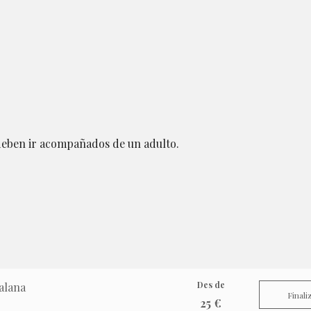
 deben ir acompañados de un adulto.
Des de
alana
Finali
25 €