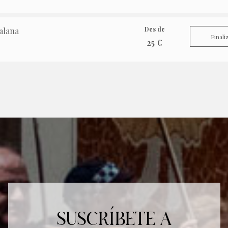
Des de
alana
Finali
25 €
SUSCRÍBETE A