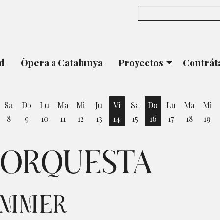
ad
Òpera a Catalunya
Proyectos
Contrát
Sa
Do
Lu
Ma
Mi
Ju
Vi
Sa
Do
Lu
Ma
Mi
8
9
10
11
12
13
14
15
16
17
18
19
ernes 7 de Agosto
Viernes 14 de Agosto
Domingo 16 de Ag
 ORQUESTA
ZIMMER