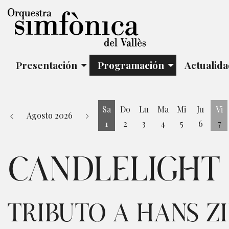
Presentación
Programación
Actualid
Sa
Do
Lu
Ma
Mi
Ju
Vi
Agosto 2026
1
2
3
4
5
6
7
Sábado 1 de Agosto
Vi
CANDLELIGHT
TRIBUTO A HANS 