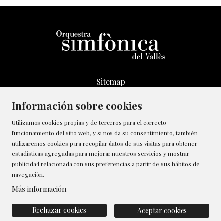
Sitemap
Aviso Legal
Información sobre cookies
Transparencia
Canal de denúncias
Utilizamos cookies propias y de terceros para el correcto
funcionamiento del sitio web, y si nos da su consentimiento, también
Política de Cookies
utilizaremos cookies para recopilar datos de sus visitas para obtener
Contactar
estadísticas agregadas para mejorar nuestros servicios y mostrar
Gestionar cookies
publicidad relacionada con sus preferencias a partir de sus hábitos de
navegación.
Política de privacidad
Más información
Rechazar cookies
Aceptar cookies