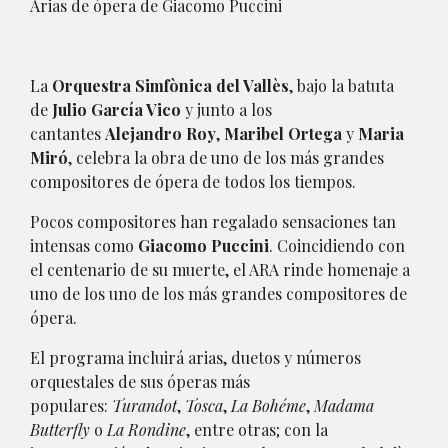
Arias de ópera de Giacomo Puccini
La
Orquestra Simfònica del Vallès
, bajo la batuta
de
Julio García Vico
y junto a los
cantantes
Alejandro Roy
,
Maribel Ortega
y
Maria
Miró
, celebra la obra de uno de los más grandes
compositores de ópera de todos los tiempos.
Pocos compositores han regalado sensaciones tan
intensas como
Giacomo Puccini
. Coincidiendo con
el centenario de su muerte, el ARA rinde homenaje a
uno de los uno de los más grandes compositores de
ópera.
El programa incluirá arias, duetos y números
orquestales de sus óperas más
populares:
Turandot
,
Tosca
,
La Bohéme
,
Madama
Butterfly
o
La Rondine
, entre otras; con la