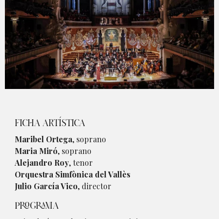
Diapositiva 1 de 1
FICHA ARTÍSTICA
Maribel Ortega
, soprano
Maria Miró
, soprano
Alejandro Roy
, tenor
Orquestra Simfònica del Vallès
Julio García Vico
, director
PROGRAMA