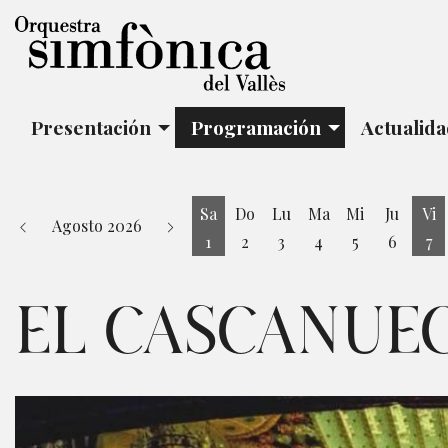
Presentación
Programación
Actualid
Sa
Do
Lu
Ma
Mi
Ju
Vi
Agosto 2026
1
2
3
4
5
6
7
Sábado 1 de Agosto
Vi
EL CASCANUEC