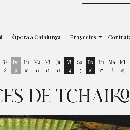
ad
Òpera a Catalunya
Proyectos
Contrát
Sa
Do
Lu
Ma
Mi
Ju
Vi
Sa
Do
Lu
Ma
Mi
8
9
10
11
12
13
14
15
16
17
18
19
ernes 7 de Agosto
Viernes 14 de Agosto
Domingo 16 de Ag
ES DE TCHAIK