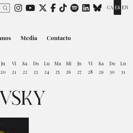
Link a instagram
Link a youtube
Link a twitter
Link a facebook
Link a ticktok
Link a spotify
Link a link
Link a b
CA
ES
EN
Buscar
anos
Media
Contacto
Ju
Vi
Sa
Do
Lu
Ma
Mi
Ju
Vi
Sa
Do
Lu
20
21
22
23
24
25
26
27
28
29
30
31
osto
OVSKY