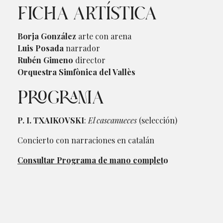
FICHA ARTÍSTICA
Borja González
arte con arena
Luis Posada
narrador
Rubén Gimeno
director
Orquestra Simfònica del Vallès
PROGRAMA
P. I. TXAIKOVSKI
:
El cascanueces
(selección)
Concierto con narraciones en catalán
Consultar Programa de mano complet
o