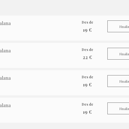
Des de
alana
Finali
19 €
Des de
alana
Finali
22 €
Des de
alana
Finali
19 €
Des de
alana
Finali
19 €