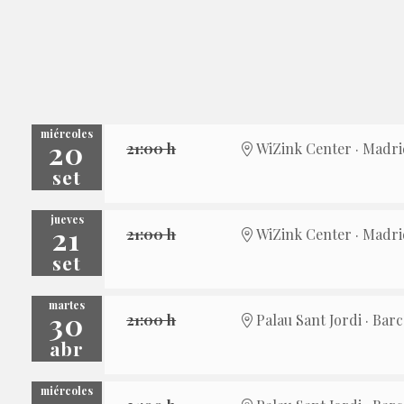
miércoles
20
21:00 h
WiZink Center · Madr
set
jueves
21
21:00 h
WiZink Center · Madr
set
martes
30
21:00 h
Palau Sant Jordi · Bar
abr
miércoles