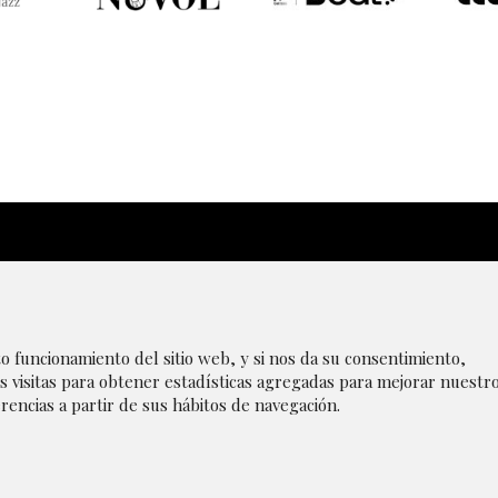
|
Aviso Legal
|
Transparencia
|
Canal de denúncias
|
P
to funcionamiento del sitio web, y si nos da su consentimiento,
s visitas para obtener estadísticas agregadas para mejorar nuestr
rencias a partir de sus hábitos de navegación.
r cookies
|
Política de privacidad