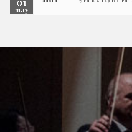
01
21:00 h
Palau Sant Jordi · Bar
may