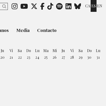
Link a instagram
Link a youtube
Link a twitter
Link a facebook
Link a ticktok
Link a spotify
Link a link
Link a b
CA
ES
EN
Buscar
anos
Media
Contacto
Ju
Vi
Sa
Do
Lu
Ma
Mi
Ju
Vi
Sa
Do
Lu
20
21
22
23
24
25
26
27
28
29
30
31
osto