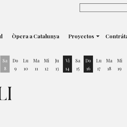
ad
Òpera a Catalunya
Proyectos
Contrát
Sa
Do
Lu
Ma
Mi
Ju
Vi
Sa
Do
Lu
Ma
Mi
8
9
10
11
12
13
14
15
16
17
18
19
ernes 7 de Agosto
Viernes 14 de Agosto
Domingo 16 de Ag
LI