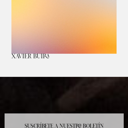
XAVIER BUIRA
Diapositiva 1 de 1
SUSCRÍBETE A NUESTRO BOLETÍN