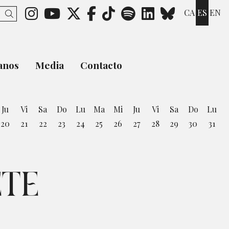
Link a instagram
Link a youtube
Link a twitter
Link a facebook
Link a ticktok
Link a spotify
Link a link
Link a b
CA
ES
EN
Buscar
anos
Media
Contacto
Ju
Vi
Sa
Do
Lu
Ma
Mi
Ju
Vi
Sa
Do
Lu
20
21
22
23
24
25
26
27
28
29
30
31
osto
ETE