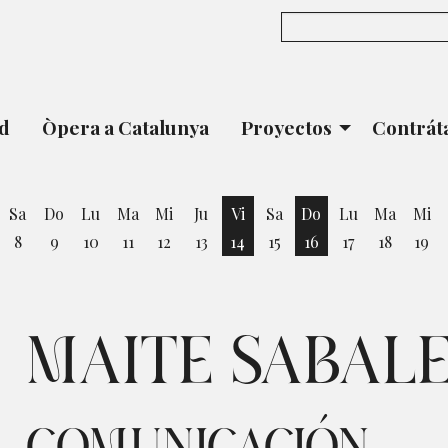
ad
Òpera a Catalunya
Proyectos
Contrát
Sa
Do
Lu
Ma
Mi
Ju
Vi
Sa
Do
Lu
Ma
Mi
8
9
10
11
12
13
14
15
16
17
18
19
ernes 7 de Agosto
Viernes 14 de Agosto
Domingo 16 de Ag
MAITE SABAL