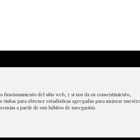
|
Aviso Legal
|
Transparencia
|
Canal de denúncias
|
P
to funcionamiento del sitio web, y si nos da su consentimiento,
s visitas para obtener estadísticas agregadas para mejorar nuestr
rencias a partir de sus hábitos de navegación.
r cookies
|
Política de privacidad