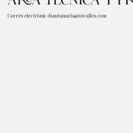
ÁREA TÉCNICA Y P
Correu electrònic
dsantamaria@osvalles.com