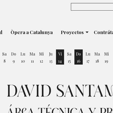
ad
Òpera a Catalunya
Proyectos
Contrát
Sa
Do
Lu
Ma
Mi
Ju
Vi
Sa
Do
Lu
Ma
Mi
8
9
10
11
12
13
14
15
16
17
18
19
ernes 7 de Agosto
Viernes 14 de Agosto
Domingo 16 de Ag
DAVID SANTA