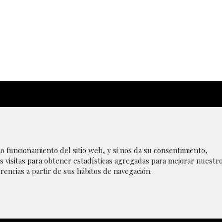
|
Aviso Legal
|
Transparencia
|
Canal de denúncias
|
P
to funcionamiento del sitio web, y si nos da su consentimiento,
s visitas para obtener estadísticas agregadas para mejorar nuestr
rencias a partir de sus hábitos de navegación.
r cookies
|
Política de privacidad