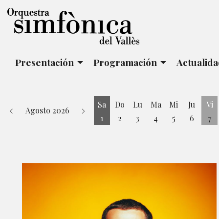
Presentación
Programación
Actualid
Sa
Do
Lu
Ma
Mi
Ju
Vi
Agosto 2026
1
2
3
4
5
6
7
Sábado 1 de Agosto
Vi