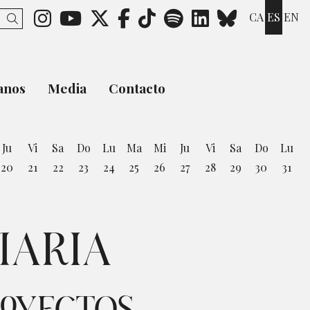
Link a instagram
Link a youtube
Link a twitter
Link a facebook
Link a ticktok
Link a spotify
Link a link
Link a b
CA
ES
EN
Buscar
anos
Media
Contacto
Ju
Vi
Sa
Do
Lu
Ma
Mi
Ju
Vi
Sa
Do
Lu
20
21
22
23
24
25
26
27
28
29
30
31
osto
MARIA