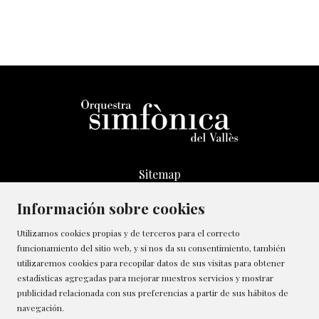
Sitemap
Aviso Legal
Información sobre cookies
Transparencia
Canal de denúncias
Utilizamos cookies propias y de terceros para el correcto
funcionamiento del sitio web, y si nos da su consentimiento, también
Política de Cookies
utilizaremos cookies para recopilar datos de sus visitas para obtener
Contactar
estadísticas agregadas para mejorar nuestros servicios y mostrar
Gestionar cookies
publicidad relacionada con sus preferencias a partir de sus hábitos de
navegación.
Política de privacidad