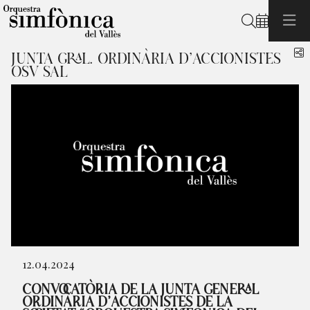
Buscar
C
JUNTA GRAL. ORDINÀRIA D’ACCIONISTES
OSV SAL
Diapositiva 1 de 1
12.04.2024
CONVOCATÒRIA DE LA JUNTA GENERAL
ORDINÀRIA D’ACCIONISTES DE LA