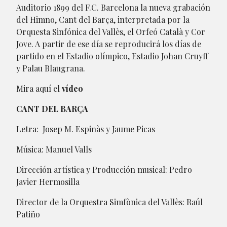
Auditorio 1899 del F.C. Barcelona la nueva grabación
del Himno, Cant del Barça, interpretada por la
Orquesta Sinfónica del Vallès, el Orfeó Català y Cor
Jove. A partir de ese día se reproducirá los días de
partido en el Estadio olímpico, Estadio Johan Cruyff
y Palau Blaugrana.
Mira aquí el
vídeo
CANT DEL BARÇA
Letra: Josep M. Espinàs y Jaume Picas
Música: Manuel Valls
Dirección artística y Producción musical: Pedro
Javier Hermosilla
Director de la Orquestra Simfònica del Vallès: Raúl
Patiño