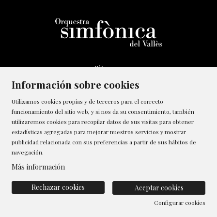
Sitemap
Aviso Legal
Información sobre cookies
Transparencia
Utilizamos cookies propias y de terceros para el correcto
Canal de denúncias
funcionamiento del sitio web, y si nos da su consentimiento, también
utilizaremos cookies para recopilar datos de sus visitas para obtener
Política de Cookies
estadísticas agregadas para mejorar nuestros servicios y mostrar
Contactar
publicidad relacionada con sus preferencias a partir de sus hábitos de
Gestionar cookies
navegación.
Política de privacidad
Más información
Rechazar cookies
Aceptar cookies
Configurar cookies