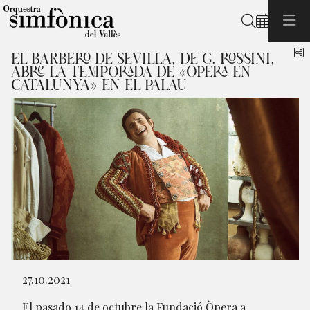
Buscar
C
EL BARBERO DE SEVILLA, DE G. ROSSINI,
ABRE LA TEMPORADA DE «ÓPERA EN
CATALUNYA» EN EL PALAU
Diapositiva 1 de 1
27.10.2021
El pasado 14 de octubre la Fundació Òpera a